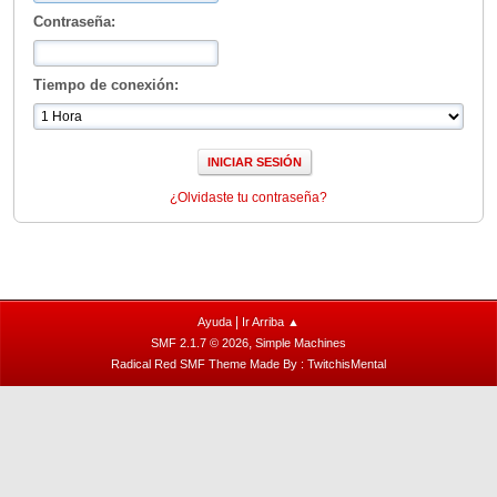
Contraseña:
Tiempo de conexión:
¿Olvidaste tu contraseña?
|
Ayuda
Ir Arriba ▲
,
SMF 2.1.7 © 2026
Simple Machines
Radical Red SMF Theme Made By : TwitchisMental