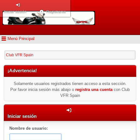
Iniciar sesión
Registrarse
Menú Principal
Club VFR Spain
¡Advertencia!
Solamente usuarios registrados tienen acceso a esta sección.
Por favor inicia sesión más abajo o
registra una cuenta
con Club
VFR Spain
Iniciar sesión
Nombre de usuario: