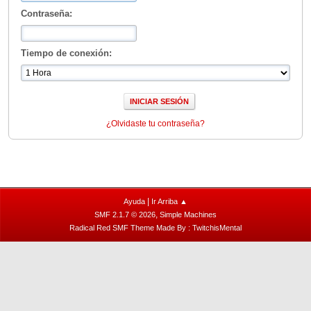
Contraseña:
Tiempo de conexión:
¿Olvidaste tu contraseña?
|
Ayuda
Ir Arriba ▲
,
SMF 2.1.7 © 2026
Simple Machines
Radical Red SMF Theme Made By : TwitchisMental