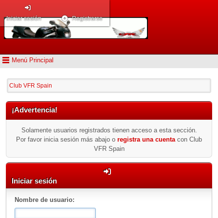
Iniciar sesión
Registrarse
Menú Principal
Club VFR Spain
¡Advertencia!
Solamente usuarios registrados tienen acceso a esta sección.
Por favor inicia sesión más abajo o
registra una cuenta
con Club
VFR Spain
Iniciar sesión
Nombre de usuario: