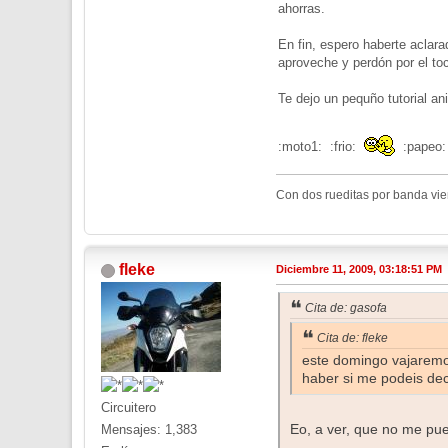
ahorras.
En fin, espero haberte aclara
aproveche y perdón por el to
Te dejo un pequño tutorial a
:moto1: :frio:
:papeo
Con dos rueditas por banda vient
fleke
Diciembre 11, 2009, 03:18:51 PM
Cita de: gasofa
Cita de: fleke
este domingo vajaremo
haber si me podeis dec
Circuitero
Eo, a ver, que no me pu
Mensajes: 1,383