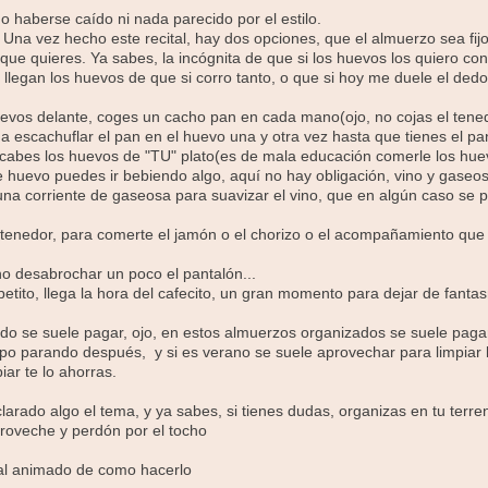
o haberse caído ni nada parecido por el estilo.
 Una vez hecho este recital, hay dos opciones, que el almuerzo sea fij
ue quieres. Ya sabes, la incógnita de que si los huevos los quiero con 
llegan los huevos de que si corro tanto, o que si hoy me duele el dedo
uevos delante, coges un cacho pan en cada mano(ojo, no cojas el tenedo
 a escachuflar el pan en el huevo una y otra vez hasta que tienes el pa
cabes los huevos de "TU" plato(es de mala educación comerle los huevo
 huevo puedes ir bebiendo algo, aquí no hay obligación, vino y gaseosa
 una corriente de gaseosa para suavizar el vino, que en algún caso se p
 tenedor, para comerte el jamón o el chorizo o el acompañamiento que 
o desabrochar un poco el pantalón...
petito, llega la hora del cafecito, un gran momento para dejar de fant
do se suele pagar, ojo, en estos almuerzos organizados se suele pagar
upo parando después, y si es verano se suele aprovechar para limpiar 
ar te lo ahorras.
larado algo el tema, y ya sabes, si tienes dudas, organizas en tu terreno
roveche y perdón por el tocho
ial animado de como hacerlo