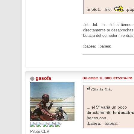
:moto1: :frio:
:pa
:lol: :lol: :lol: :lol: si tie
directamente te desabrochas e
butaca del comedor mientras t
:babea: :babea:
gasofa
Diciembre 11, 2009, 03:59:34 PM
Cita de: fleke
... el 5º varia un poco
directamente
te desabro
haces con ...
:babea: :babea:
Piloto CEV