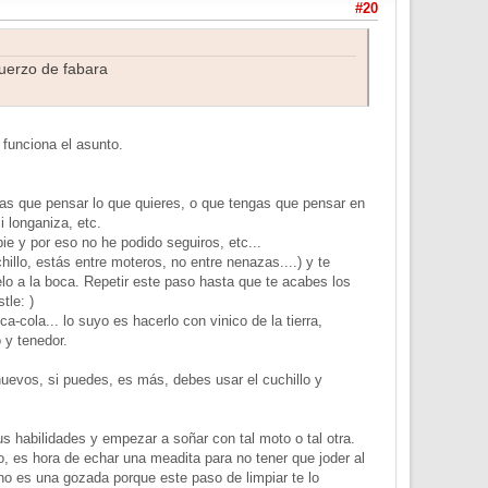
#20
uerzo de fabara
funciona el asunto.
gas que pensar lo que quieres, o que tengas que pensar en
i longaniza, etc.
ie y por eso no he podido seguiros, etc...
llo, estás entre moteros, no entre nenazas....) y te
elo a la boca. Repetir este paso hasta que te acabes los
tle: )
-cola... lo suyo es hacerlo con vinico de la tierra,
 y tenedor.
huevos, si puedes, es más, debes usar el cuchillo y
us habilidades y empezar a soñar con tal moto o tal otra.
o, es hora de echar una meadita para no tener que joder al
no es una gozada porque este paso de limpiar te lo