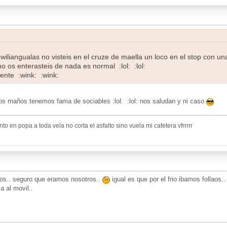
 wiliangualas no visteis en el cruze de maella un loco en el stop con u
o os enterasteis de nada es normal :lol: :lol:
ente :wink: :wink:
os maños tenemos fama de sociables :lol: :lol: nos saludan y ni caso
o en popa a toda vela no corta el asfalto sino vuela mi cafetera vfrrrrr
mos.. seguro que eramos nosotros..
igual es que por el frio ibamos follaos..
 al movil..