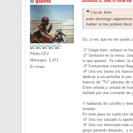
gasofa
Diciembre 11, 2009, 07:59:08 AM
Cita de: fleke
este domingo vajaremos 
haber si me podeis deci
Eo, a ver, que no me puedo c
-1º Llegar bien, uséase no ha
Piloto CEV
-2º Sentarse en la mesa. Una
Mensajes: 5,471
lo que quieres. Ya sabes, la 
-3º Fantasmear mientras llega
En línea
-4º Una vez tienes los huevos
dedicas a escachuflar el pan 
huevos de "TU" plato(es de m
Entre untada y untada de huev
bañado por una corriente de g
Y hablando de cuchillo y ten
tenedor.
En este paso se suele uno de
-5º Una vez saciado tu apetit
-6º Una vez terminado todo se
grupo parando después, y si 