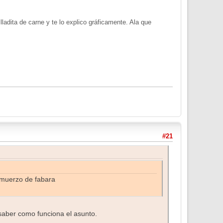
lladita de carne y te lo explico gráficamente. Ala que
#21
lmuerzo de fabara
saber como funciona el asunto.