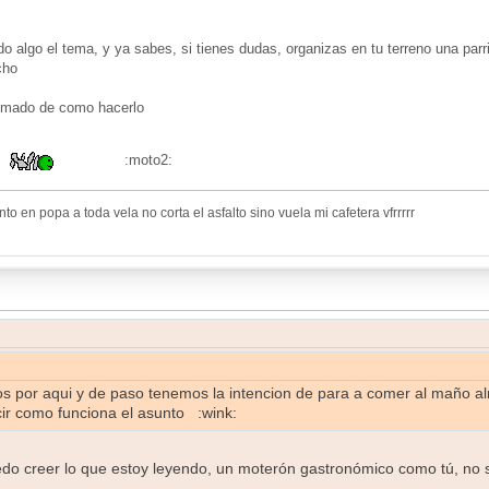
do algo el tema, y ya sabes, si tienes dudas, organizas en tu terreno una parri
cho
nimado de como hacerlo
:
:moto2:
o en popa a toda vela no corta el asfalto sino vuela mi cafetera vfrrrrr
s por aqui y de paso tenemos la intencion de para a comer al maño a
ir como funciona el asunto :wink:
edo creer lo que estoy leyendo, un moterón gastronómico como tú, no 