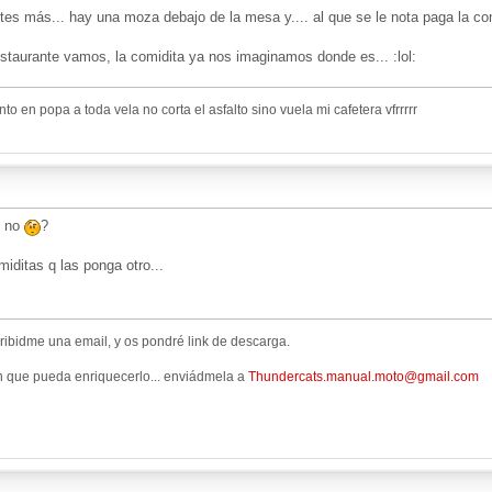
s más... hay una moza debajo de la mesa y.... al que se le nota paga la comi
estaurante vamos, la comidita ya nos imaginamos donde es... :lol:
o en popa a toda vela no corta el asfalto sino vuela mi cafetera vfrrrrr
. no
?
omiditas q las ponga otro...
ribidme una email, y os pondré link de descarga.
n que pueda enriquecerlo... enviádmela a
Thundercats.manual.moto@gmail.com