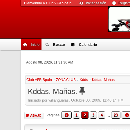
Bienvenido a
Club VFR Spain
.
Iniciar sesión
Regist
Inicio
Buscar
Calendario
Agosto 08, 2026, 11:31:36 AM
Club VFR Spain
ZONA CLUB
Kdds
Kddas. Mañas.
/
/
/
Kddas. Mañas.
Iniciado por wiliangualas, Octubre 08, 2009, 11:48:14 PM
1
2
3
4
...
23
Páginas
IR ABAJO