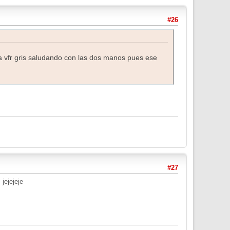
#26
na vfr gris saludando con las dos manos pues ese
#27
 jejejeje