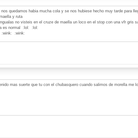
o nos quedamos habia mucha cola y se nos hubiese hecho muy tarde para lleg
maella y ruta
iangualas no visteis en el cruze de maella un loco en el stop con una vfr gri
 es normal :lol: :lol:
 :wink: :wink:
tenido mas suerte que tu con el chubasquero cuando salimos de morella me l