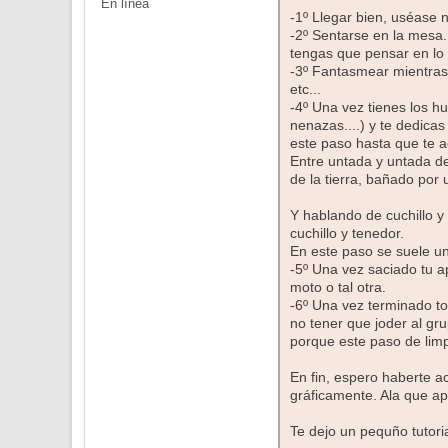
En línea
-1º Llegar bien, uséase n
-2º Sentarse en la mesa.
tengas que pensar en lo q
-3º Fantasmear mientras 
etc...
-4º Una vez tienes los h
nenazas....) y te dedicas
este paso hasta que te a
Entre untada y untada de
de la tierra, bañado por
Y hablando de cuchillo y
cuchillo y tenedor.
En este paso se suele un
-5º Una vez saciado tu a
moto o tal otra.
-6º Una vez terminado to
no tener que joder al gr
porque este paso de limpi
En fin, espero haberte ac
gráficamente. Ala que ap
Te dejo un pequño tutor