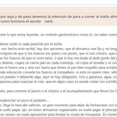
por aqui y de paso tenemos la intencion de para a comer al maño alm
r como funciona el asunto :wink:
reer lo que estoy leyendo, un moterón gastronómico como tú, no saber como 
berse caído ni nada parecido por el estilo.
 vez hecho este recital, hay dos opciones, que el almuerzo sea fijo y no ten
incógnita de que si los huevos los quiero con jamón, que si con chorizo, que s
n los huevos de que si corro tanto, o que si hoy me duele el dedo gordo del p
 delante, coges un cacho pan en cada mano(ojo, no cojas el tenedor y el cuchi
en el huevo una y otra vez hasta que tienes el pan bien mojadito para echárt
ala educación comerle los huevos al compañero, si este no quiere claro :whis
o puedes ir bebiendo algo, aquí no hay obligación, vino y gaseosa, agua, coca
aseosa para suavizar el vino, que en algún caso se puede cortar con cuchillo
edor, para comerte el jamón o el chorizo o el acompañamiento que lleven los 
sabrochar un poco el pantalón...
o, llega la hora del cafecito, un gran momento para dejar de fantasmear con t
 suele pagar, ojo, en estos almuerzos organizados se suele pagar al principi
es verano se suele aprovechar para limpiar la visera de mosquitos. En invier