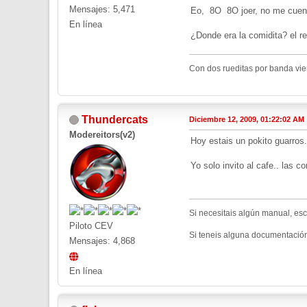
Mensajes: 5,471
Eo, 8O 8O joer, no me cuente
En línea
¿Donde era la comidita? el r
Con dos rueditas por banda vient
Thundercats
Diciembre 12, 2009, 01:22:02 AM
Modereitors(v2)
Hoy estais un pokito guarros
Yo solo invito al cafe.. las c
Si necesitais algún manual, esc
Piloto CEV
Si teneis alguna documentació
Mensajes: 4,868
En línea