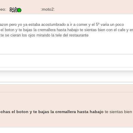
peo:
:moto2:
nes razon pero yo ya estaba acostumbrado a ir a comer y el 5º varia un poco
l boton y te bajas la cremallera hasta habajo te sientas bien con el cafe y e
e se cieran los ojos mirando la tele del restaurante
chas el boton y te bajas la cremallera hasta habajo
te sientas bien