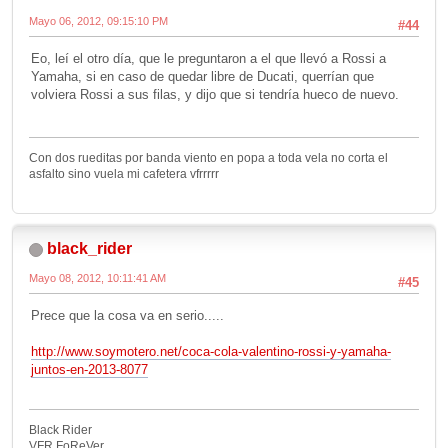
Mayo 06, 2012, 09:15:10 PM
#44
Eo, leí el otro día, que le preguntaron a el que llevó a Rossi a
Yamaha, si en caso de quedar libre de Ducati, querrían que
volviera Rossi a sus filas, y dijo que si tendría hueco de nuevo.
Con dos rueditas por banda viento en popa a toda vela no corta el
asfalto sino vuela mi cafetera vfrrrrr
black_rider
Mayo 08, 2012, 10:11:41 AM
#45
Prece que la cosa va en serio.....
http://www.soymotero.net/coca-cola-valentino-rossi-y-yamaha-
juntos-en-2013-8077
Black Rider
VFR FoReVer