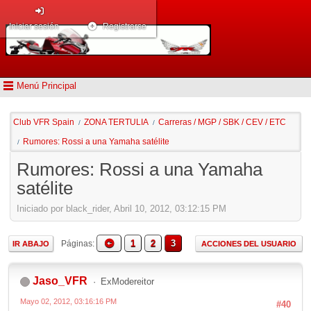
Iniciar sesión
Registrarse
Menú Principal
Club VFR Spain
ZONA TERTULIA
Carreras / MGP / SBK / CEV / ETC
/
/
Rumores: Rossi a una Yamaha satélite
/
Rumores: Rossi a una Yamaha
satélite
Iniciado por black_rider, Abril 10, 2012, 03:12:15 PM
1
2
3
Páginas
IR ABAJO
ACCIONES DEL USUARIO
Jaso_VFR
ExModereitor
Mayo 02, 2012, 03:16:16 PM
#40