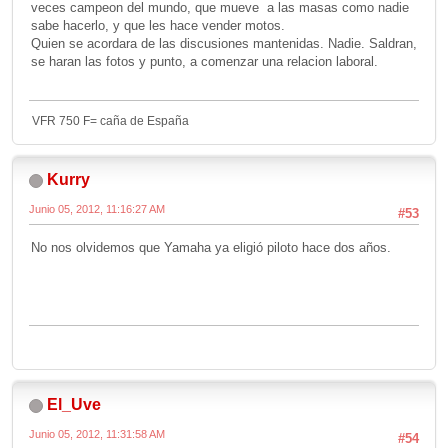
veces campeon del mundo, que mueve a las masas como nadie
sabe hacerlo, y que les hace vender motos.
Quien se acordara de las discusiones mantenidas. Nadie. Saldran,
se haran las fotos y punto, a comenzar una relacion laboral.
VFR 750 F= caña de España
Kurry
Junio 05, 2012, 11:16:27 AM
#53
No nos olvidemos que Yamaha ya eligió piloto hace dos años.
El_Uve
Junio 05, 2012, 11:31:58 AM
#54