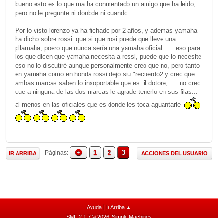
bueno esto es lo que ma ha conmentado un amigo que ha leido,
pero no le pregunte ni donbde ni cuando.
Por lo visto lorenzo ya ha fichado por 2 años, y ademas yamaha
ha dicho sobre rossi, que si que rosi puede que lleve una
pllamaha, poero que nunca sería una yamaha oficial...... eso para
los que dicen que yamaha necesita a rossi, puede que lo necesite
eso no lo discutiré aunque personalmente creo que no, pero tanto
en yamaha como en honda rossi dejo siu "recuerdo2 y creo que
ambas marcas saben lo insoportable que es il dotore,..... no creo
que a ninguna de las dos marcas le agrade tenerlo en sus filas...
al menos en las oficiales que es donde les toca aguantarle
1
2
3
Páginas
IR ARRIBA
ACCIONES DEL USUARIO
|
Ayuda
Ir Arriba ▲
,
SMF 2.1.7 © 2026
Simple Machines