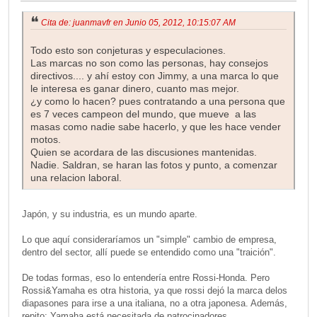
Cita de: juanmavfr en Junio 05, 2012, 10:15:07 AM
Todo esto son conjeturas y especulaciones.
Las marcas no son como las personas, hay consejos
directivos.... y ahí estoy con Jimmy, a una marca lo que
le interesa es ganar dinero, cuanto mas mejor.
¿y como lo hacen? pues contratando a una persona que
es 7 veces campeon del mundo, que mueve a las
masas como nadie sabe hacerlo, y que les hace vender
motos.
Quien se acordara de las discusiones mantenidas.
Nadie. Saldran, se haran las fotos y punto, a comenzar
una relacion laboral.
Japón, y su industria, es un mundo aparte.
Lo que aquí consideraríamos un "simple" cambio de empresa,
dentro del sector, allí puede se entendido como una "traición".
De todas formas, eso lo entendería entre Rossi-Honda. Pero
Rossi&Yamaha es otra historia, ya que rossi dejó la marca delos
diapasones para irse a una italiana, no a otra japonesa. Además,
repito: Yamaha está necesitada de patrocinadores....