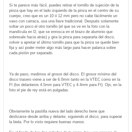
Si te parece más fácil, puedes retirar el tornillo de sujeción de la
pinza que hay en el lado izquierdo de la pinza en el centro de su
cuerpo, creo que es un 10 ó 12 mm pero no cabe fácilmente un
vaso con carraca, usa una llave tradicional. Después solamente
soltar un poco el otro tornillo (el que se ve en la foto con la
mandícula en D, que se enrosca en el brazo de aluminio que
sobresale hacia atrás) y gira la pinza para separarla del disco,
volver a apretar el último tornillo para que la pinza se quede bien
fija y así poder meter algo más largo para hacer palanca sobre
cada pistón por separado.
Ya de paso, medimos el grosor del disco. El grosor mínimo del
disco trasero viene a ser de 6.0mm tanto en la VTEC como en la
FI (los delanteros 4.5mm para VTEC y 4.4mm para FI). Ojo, en la
foto el pie de rey está en pulgadas.
Obviamente la pastilla nueva del lado derecho tiene que
deslizarse desde arriba y delante, siguiendo el disco, para superar
la biela. Por lo visto requiere buenas manos.