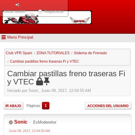
Iniciar sesión
Registrarse
Menú Principal
Club VFR Spain
ZONA TUTORIALES
Sistema de Frenado
/
/
Cambiar pastillas freno traseras Fi y VTEC
/
Cambiar pastillas freno traseras Fi
y VTEC
Iniciado por Sonic, Junio 09, 2017, 12:04:55 AM
1
Páginas
IR ABAJO
ACCIONES DEL USUARIO
Sonic
ExModereitor
Junio 09, 2017, 12:04:55 AM