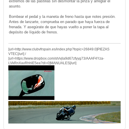
extremos de las pastillas sin desmontar la pinza y arreglar el
asunto.
Bombear el pedal y la maneta de freno hasta que notes presión.
Antes de lanzarte, comprueba en parado que haya fuerza de
frenada. Y asegúrate de que hayas vuelto a poner la tapa al
depósito de líquido de frenos.
[url=http://www.clubvfrspain.es/index.php?topic=26849.0]PIEZAS
VTEC[/url] /
[url=https://www.dropbox.com/sh/vjla9d67zfyyg73/AAAF4Yza-
LVkRnXavRhhlE5ea?dl=0]MANUALES[/url]