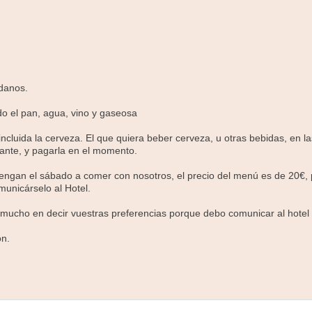
danos.
do el pan, agua, vino y gaseosa
ncluida la cerveza. El que quiera beber cerveza, u otras bebidas, en la
ante, y pagarla en el momento.
engan el sábado a comer con nosotros, el precio del menú es de 20€, p
municárselo al Hotel.
mucho en decir vuestras preferencias porque debo comunicar al hotel 
ón.