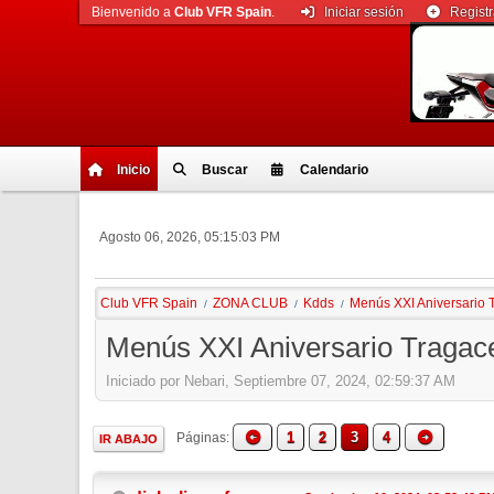
Bienvenido a
Club VFR Spain
.
Iniciar sesión
Regist
Inicio
Buscar
Calendario
Agosto 06, 2026, 05:15:03 PM
Club VFR Spain
ZONA CLUB
Kdds
Menús XXI Aniversario 
/
/
/
Menús XXI Aniversario Tragac
Iniciado por Nebari, Septiembre 07, 2024, 02:59:37 AM
1
2
3
4
Páginas
IR ABAJO