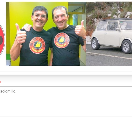
M
solomillo.