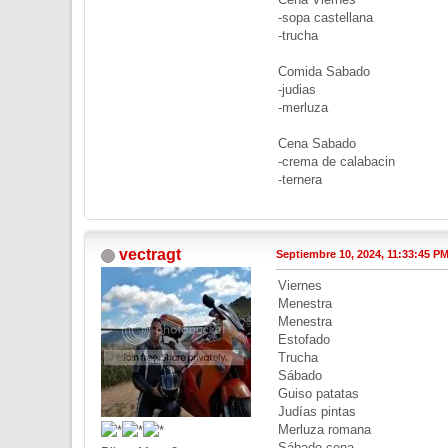
-sopa castellana
-trucha
Comida Sabado
-judias
-merluza
Cena Sabado
-crema de calabacin
-ternera
vectragt
Septiembre 10, 2024, 11:33:45 P
Viernes
Menestra
Menestra
Estofado
Trucha
Sábado
Guiso patatas
Judías pintas
Merluza romana
Sábado cena