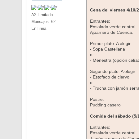
Cena del viernes 4/10/
A2 Limitado
Entrantes:
Mensajes: 62
Ensalada verde central
En línea
Ajoarriero de Cuenca.
Primer plato: A elegir
- Sopa Castellana
o
- Menestra (opción celía
Segundo plato: A elegir
- Estofado de ciervo
o
- Trucha con jamón serr
Postre:
Pudding casero
Comida del sábado (5/
Entrantes:
Ensalada verde central
Jamón y queso de Cuen