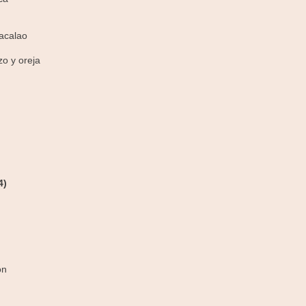
bacalao
zo y oreja
4)
ón