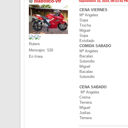
diabolico-vfr
Septiembre 10, 2024, 08:53:42 P
CENA VIERNES
Mª Angeles
Sopa
Trucha
Miguel
Sopa
Estofado
Rutero
COMIDA SABADO
Mensajes: 530
Mª Angeles
Bacalao
En línea
Solomillo
Miguel
Bacalao
Solomillo
CENA SABADO
Mª Angeles
Crema
Ternera
Miguel
Judías
Ternera