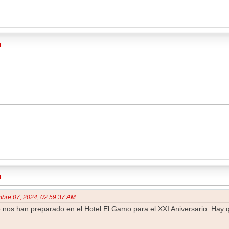
M
M
mbre 07, 2024, 02:59:37 AM
nos han preparado en el Hotel El Gamo para el XXI Aniversario. Hay q