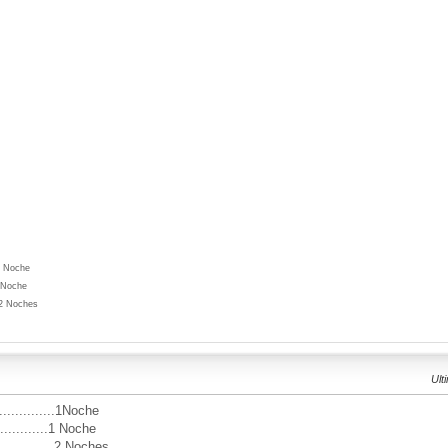
1 Noche
.1 Noche
. 2 Noches
Ult
............1Noche
.............1 Noche
.............2 Noches