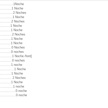
............1Noche
.............1 Noche
.............2 Noches
............1 Noche
..............2 Noches
.............1 Noche
.............1 Noche
.............2 Noches
............1 Noche
.............1 Noche
..............0 Noches
............0 noches
............1 Noche /font]
.............0 noches
............1 noche
...........1 Noche
.............1 Noche
............ 2 Noches
.............1 Noche
............1 noche
..................0 noche
.................0 noche