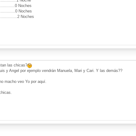
............1 Noche
...............0 Noches
..............0 Noches
..............2 Noches
tan las chicas?
is y Angel por ejemplo vendrán Manuela, Mari y Cari. Y las demás??
ho macho veo Yo por aquí.
chicas.