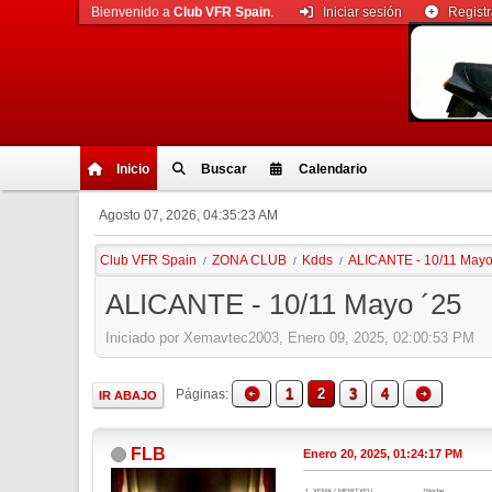
Bienvenido a
Club VFR Spain
.
Iniciar sesión
Regist
Inicio
Buscar
Calendario
Agosto 07, 2026, 04:35:23 AM
Club VFR Spain
ZONA CLUB
Kdds
ALICANTE - 10/11 Mayo
/
/
/
ALICANTE - 10/11 Mayo ´25
Iniciado por Xemavtec2003, Enero 09, 2025, 02:00:53 PM
1
2
3
4
Páginas
IR ABAJO
FLB
Enero 20, 2025, 01:24:17 PM
1. XEMA / MERITXELL......................1Noche