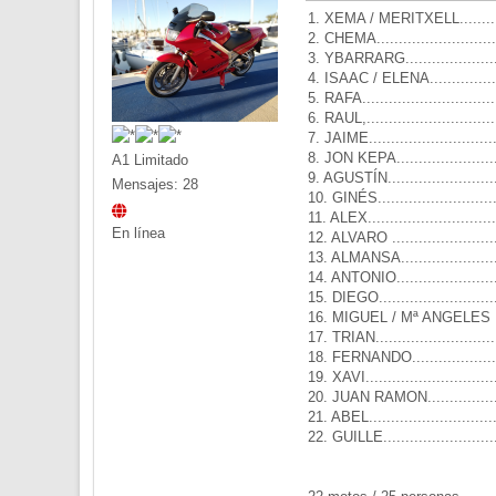
1. XEMA / MERITXELL..........
2. CHEMA..........................
3. YBARRARG.....................
4. ISAAC / ELENA................
5. RAFA............................
6. RAUL,...........................
7. JAIME...........................
8. JON KEPA......................
A1 Limitado
9. AGUSTÍN........................
Mensajes: 28
10. GINÉS.........................
11. ALEX...........................
En línea
12. ALVARO .......................
13. ALMANSA......................
14. ANTONIO......................
15. DIEGO..........................
16. MIGUEL / Mª ANGELES ....
17. TRIAN..........................
18. FERNANDO...................
19. XAVI............................
20. JUAN RAMON.................
21. ABEL...........................
22. GUILLE.........................