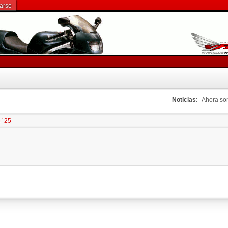
rarse
Noticias:
Ahora s
 ´25