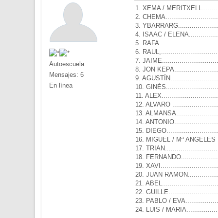
1. XEMA / MERITXELL..........
2. CHEMA..........................
3. YBARRARG.....................
4. ISAAC / ELENA................
5. RAFA............................
6. RAUL,...........................
7. JAIME...........................
Autoescuela
8. JON KEPA......................
Mensajes: 6
9. AGUSTÍN........................
En línea
10. GINÉS.........................
11. ALEX...........................
12. ALVARO .......................
13. ALMANSA......................
14. ANTONIO......................
15. DIEGO..........................
16. MIGUEL / Mª ANGELES ....
17. TRIAN..........................
18. FERNANDO...................
19. XAVI............................
20. JUAN RAMON.................
21. ABEL...........................
22. GUILLE........................
23. PABLO / EVA.................
24. LUIS / MARIA................