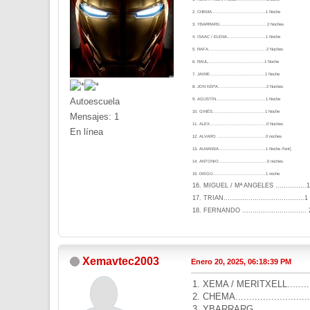
2. CHEMA.......................................1 Noche
3. YBARRARG..................................2 Noches
4. ISAAC / ELENA............................1 Noche
5. RAFA..........................................2 Noches
6. RAUL,........................................1 Noche
7. JAIME........................................1 Noche
8. JON KEPA...................................2 Noches
Autoescuela
9. AGUSTÍN....................................1 Noche
10. GINÉS......................................1 Noche
Mensajes: 1
11. ALEX.........................................0 Noches
En línea
12. ALVARO ...................................0 noches
13. ALMANSA..................................1 Noche /font]
14. ANTONIO...................................0 noches
15. DIEGO......................................1 noche
16. MIGUEL / Mª ANGELES ...............
17. TRIAN......................................
18. FERNANDO ..............................
Xemavtec2003
Enero 20, 2025, 06:18:39 PM
1. XEMA / MERITXELL..........
2. CHEMA..........................
3. YBARRARG.....................