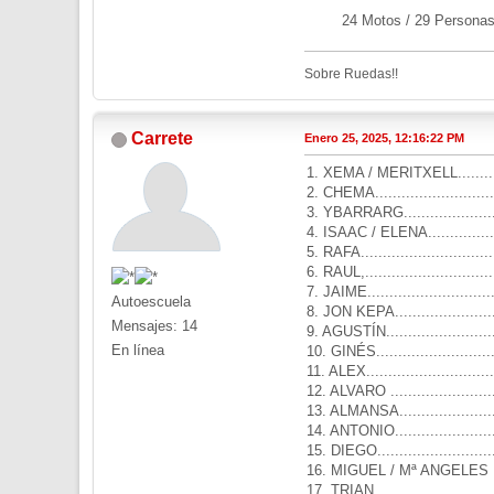
24 Motos / 29 Persona
Sobre Ruedas!!
Carrete
Enero 25, 2025, 12:16:22 PM
1. XEMA / MERITXELL..........
2. CHEMA..........................
3. YBARRARG.....................
4. ISAAC / ELENA................
5. RAFA............................
6. RAUL,...........................
7. JAIME...........................
Autoescuela
8. JON KEPA......................
Mensajes: 14
9. AGUSTÍN........................
En línea
10. GINÉS.........................
11. ALEX...........................
12. ALVARO .......................
13. ALMANSA......................
14. ANTONIO......................
15. DIEGO..........................
16. MIGUEL / Mª ANGELES ....
17. TRIAN..........................