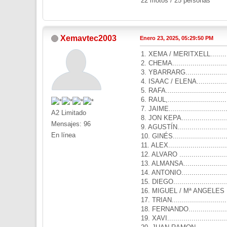
22 motos / 25 personas
Xemavtec2003
Enero 23, 2025, 05:29:50 PM
1. XEMA / MERITXELL..........
2. CHEMA..........................
3. YBARRARG.....................
4. ISAAC / ELENA................
5. RAFA............................
6. RAUL,...........................
7. JAIME...........................
A2 Limitado
8. JON KEPA......................
Mensajes: 96
9. AGUSTÍN........................
En línea
10. GINÉS.........................
11. ALEX...........................
12. ALVARO .......................
13. ALMANSA......................
14. ANTONIO......................
15. DIEGO..........................
16. MIGUEL / Mª ANGELES ....
17. TRIAN..........................
18. FERNANDO...................
19. XAVI............................