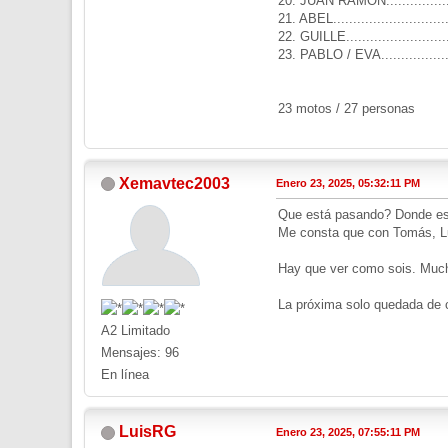
20. JUAN RAMON.................
21. ABEL..........................
22. GUILLE........................
23. PABLO / EVA.................
23 motos / 27 personas
Xemavtec2003
Enero 23, 2025, 05:32:11 PM
Que está pasando? Donde es
Me consta que con Tomás, Lu
Hay que ver como sois. Muc
La próxima solo quedada de 
A2 Limitado
Mensajes: 96
En línea
LuisRG
Enero 23, 2025, 07:55:11 PM