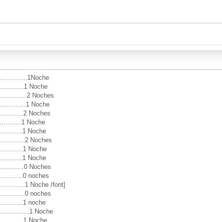
s
............1Noche
.............1 Noche
.............2 Noches
............1 Noche
..............2 Noches
.............1 Noche
.............1 Noche
.............2 Noches
............1 Noche
.............1 Noche
..............0 Noches
............0 noches
............1 Noche /font]
.............0 noches
............1 noche
...........1 Noche
.............1 Noche