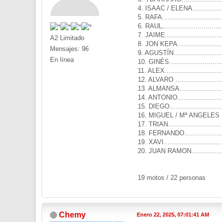
4. ISAAC / ELENA................
5. RAFA............................
6. RAUL,...........................
7. JAIME...........................
A2 Limitado
8. JON KEPA......................
Mensajes: 96
9. AGUSTÍN........................
En línea
10. GINÉS.........................
11. ALEX...........................
12. ALVARO .......................
13. ALMANSA......................
14. ANTONIO......................
15. DIEGO..........................
16. MIGUEL / Mª ANGELES ....
17. TRIAN..........................
18. FERNANDO...................
19. XAVI............................
20. JUAN RAMON.................
19 motos / 22 personas
Chemy
Enero 22, 2025, 07:01:41 AM