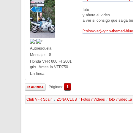
foto
y ahora el video
a ver si consigo que salga bi
[color=var(--ytcp-themed-blue
Autoescuela
Mensajes: 8
Honda VFR 800 FI 2001
gris .Antes la VFR750
En línea
1
Páginas
IR ARRIBA
Club VFR Spain
ZONA CLUB
Fotos y Vídeos
foto y video...a
/
/
/