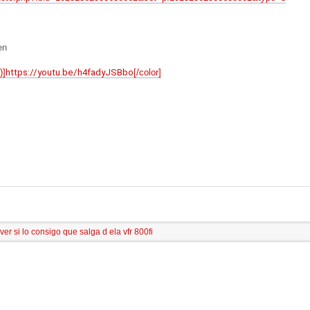
en
)]
https://youtu.be/h4fadyJSBbo
[/color]
 ver si lo consigo que salga d ela vfr 800fi