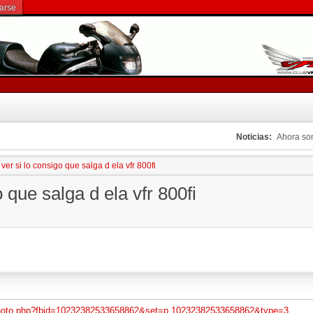
rarse
Noticias:
Ahora s
a ver si lo consigo que salga d ela vfr 800fi
o que salga d ela vfr 800fi
photo.php?fbid=10232382533658862&set=p.10232382533658862&type=3