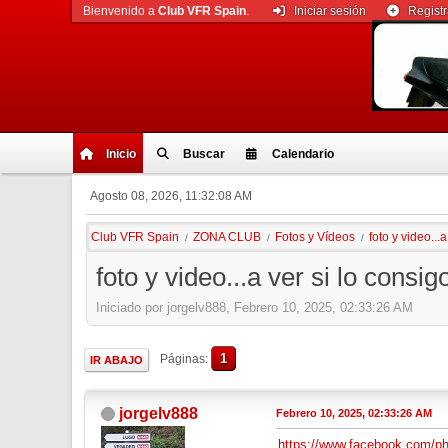
Bienvenido a
Club VFR Spain
.
Iniciar sesión
Regist
Inicio
Buscar
Calendario
Agosto 08, 2026, 11:32:08 AM
Club VFR Spain
ZONA CLUB
Fotos y Vídeos
foto y video...
/
/
/
foto y video...a ver si lo consig
Iniciado por jorgelv888, Febrero 10, 2025, 02:33:26 AM
1
Páginas
IR ABAJO
jorgelv888
Febrero 10, 2025, 02:33:26 AM
https://www.facebook.com/