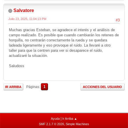
Salvatore
Julio 23, 2025, 11:04:13 PM
#3
Muchas gracias Esteban, se agradece el interés y el análisis de
campo realizado. Es posible que cuando cambiarán los retenes de
horquilla, no centrarán correctamente la rueda y se quedara
ladeada ligeramente y eso provoque el ruido. La llevaré a otro
taller para que la centren para ver si desaparece el ruido,
actualizaré la situación.
Saludoss
1
Páginas
IR ARRIBA
ACCIONES DEL USUARIO
|
Ayuda
Ir Arriba ▲
,
SMF 2.1.7 © 2026
Simple Machines