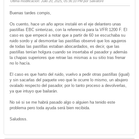
Ultima modificación
: Julio 20, 2025, 05:36:10 PM por Salvatore
Buenas tardes compis,
Os cuento, hace un año aprox instalé en el eje delantero unas
pastillas EBC sinterizas, con la referencia para la VFR 1200 F. El
caso es que empecé a notar que a partir de 60 se escuchaba su
ruido sordo y al desmontar las pastillas observé que los agujeros
de todas las pastillas estaban abocardados, es decir, que las
pastillas tenían holgura cuando se insertaba el pasador y además
la chapas superiores que retrae las mismas a su sitio tras frenar
no lo hacía.
El caso es que harto del ruido, vuelvo a pedir otras pastillas (igual)
y sin sacarlas del paquete veo que le ocurre lo mismo, un abujero
ovalado respecto del pasador, por lo tanto proceso a devolverlas,
ya que intuyo que bailarán.
No sé si se me habrá pasado algo o alguien ha tenido este
problema pero toda ayuda será bien recibida.
Saludoss.