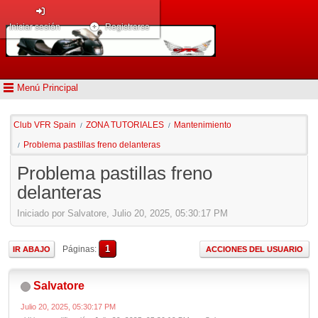
Iniciar sesión
Registrarse
Menú Principal
Club VFR Spain
ZONA TUTORIALES
Mantenimiento
/
/
Problema pastillas freno delanteras
/
Problema pastillas freno
delanteras
Iniciado por Salvatore, Julio 20, 2025, 05:30:17 PM
1
Páginas
IR ABAJO
ACCIONES DEL USUARIO
Salvatore
Julio 20, 2025, 05:30:17 PM