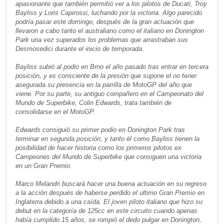
apasionante que también permitió ver a los pilotos de Ducati, Troy
Bayliss y Loris Capirossi, luchando por la victoria. Algo parecido
podría pasar este domingo, después de la gran actuación que
llevaron a cabo tanto el australiano como el italiano en Donington
Park una vez superados los problemas que arrastraban sus
Desmosedici durante el inicio de temporada.
Bayliss subió al podio en Brno el año pasado tras entrar en tercera
posición, y es consciente de la presión que supone el no tener
asegurada su presencia en la parrilla de MotoGP del año que
viene. Por su parte, su antiguo compañero en el Campeonato del
Mundo de Superbike, Colin Edwards, trata también de
consolidarse en el MotoGP.
Edwards consiguió su primer podio en Donington Park tras
terminar en segunda posición, y tanto él como Bayliss tienen la
posibilidad de hacer historia como los primeros pilotos ex
Campeones del Mundo de Superbike que consiguen una victoria
en un Gran Premio.
Marco Melandri buscará hacer una buena actuación en su regreso
a la acción después de haberse perdido el ultimo Gran Premio en
Inglaterra debido a una caída. El joven piloto italiano que hizo su
debut en la categoría de 125cc en este circuito cuando apenas
había cumplido 15 años, se rompió el dedo pulgar en Donington,