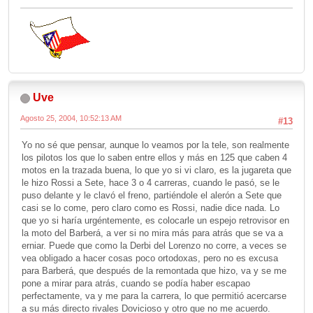
Uve
Agosto 25, 2004, 10:52:13 AM
#13
Yo no sé que pensar, aunque lo veamos por la tele, son realmente
los pilotos los que lo saben entre ellos y más en 125 que caben 4
motos en la trazada buena, lo que yo si vi claro, es la jugareta que
le hizo Rossi a Sete, hace 3 o 4 carreras, cuando le pasó, se le
puso delante y le clavó el freno, partiéndole el alerón a Sete que
casi se lo come, pero claro como es Rossi, nadie dice nada. Lo
que yo si haría urgéntemente, es colocarle un espejo retrovisor en
la moto del Barberá, a ver si no mira más para atrás que se va a
erniar. Puede que como la Derbi del Lorenzo no corre, a veces se
vea obligado a hacer cosas poco ortodoxas, pero no es excusa
para Barberá, que después de la remontada que hizo, va y se me
pone a mirar para atrás, cuando se podía haber escapao
perfectamente, va y me para la carrera, lo que permitió acercarse
a su más directo rivales Dovicioso y otro que no me acuerdo.