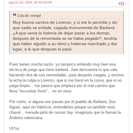
Agosto 24, 2004, 05:49:09 PM
#11
Cita de: mmqd
Muy buena carrera de Lorenzo, y si me lo permitis y sin
que nadie se enfade, cagada monumental de Barberá.
¿A que venia la historia de dejar pasar a los demas,
despues de la remontada se se habia pegado?, tendria
que haber siguido a su ritmo y haberse marchado y dar
lugar, a lo que despues le pasó.
Pues tienes mucha razón, yo tampoco entiendo muy bien esa
técnica de juego que tiene barberá. Joer demuestra lo que vale
haciendo otra de sus remontadas, para después cargala, y encimo
la echa la culpa a Lorenzo, que si me frenó en la curva, que si no
juega limpio... me parece que empieza por el mal camino que
lleva "excusitas fonsi"... no se nose.
Por cierto, si alguna vez pasais por el pueblo de Barberá, Dos
Aguas, aquí en Valencia, entendereis porque va también esta
chaval... menuda jartá de curvas hay, imaginaos que le llaman la
Andorra valenciana.
UV'ss