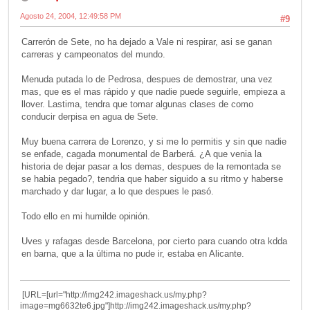
Agosto 24, 2004, 12:49:58 PM
#9
Carrerón de Sete, no ha dejado a Vale ni respirar, asi se ganan
carreras y campeonatos del mundo.
Menuda putada lo de Pedrosa, despues de demostrar, una vez
mas, que es el mas rápido y que nadie puede seguirle, empieza a
llover. Lastima, tendra que tomar algunas clases de como
conducir derpisa en agua de Sete.
Muy buena carrera de Lorenzo, y si me lo permitis y sin que nadie
se enfade, cagada monumental de Barberá. ¿A que venia la
historia de dejar pasar a los demas, despues de la remontada se
se habia pegado?, tendria que haber siguido a su ritmo y haberse
marchado y dar lugar, a lo que despues le pasó.
Todo ello en mi humilde opinión.
Uves y rafagas desde Barcelona, por cierto para cuando otra kdda
en barna, que a la última no pude ir, estaba en Alicante.
[URL=[url="http://img242.imageshack.us/my.php?
image=mg6632te6.jpg"]http://img242.imageshack.us/my.php?