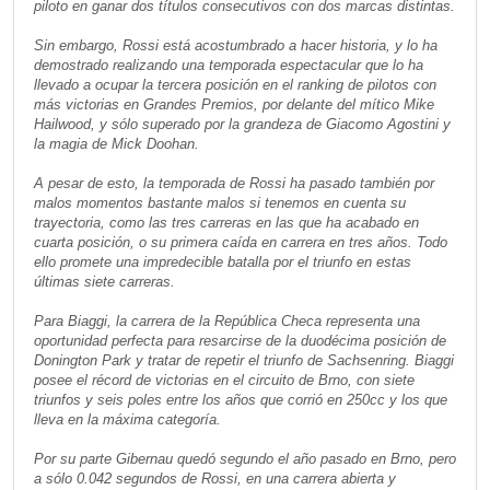
piloto en ganar dos títulos consecutivos con dos marcas distintas.
Sin embargo, Rossi está acostumbrado a hacer historia, y lo ha
demostrado realizando una temporada espectacular que lo ha
llevado a ocupar la tercera posición en el ranking de pilotos con
más victorias en Grandes Premios, por delante del mítico Mike
Hailwood, y sólo superado por la grandeza de Giacomo Agostini y
la magia de Mick Doohan.
A pesar de esto, la temporada de Rossi ha pasado también por
malos momentos bastante malos si tenemos en cuenta su
trayectoria, como las tres carreras en las que ha acabado en
cuarta posición, o su primera caída en carrera en tres años. Todo
ello promete una impredecible batalla por el triunfo en estas
últimas siete carreras.
Para Biaggi, la carrera de la República Checa representa una
oportunidad perfecta para resarcirse de la duodécima posición de
Donington Park y tratar de repetir el triunfo de Sachsenring. Biaggi
posee el récord de victorias en el circuito de Brno, con siete
triunfos y seis poles entre los años que corrió en 250cc y los que
lleva en la máxima categoría.
Por su parte Gibernau quedó segundo el año pasado en Brno, pero
a sólo 0.042 segundos de Rossi, en una carrera abierta y