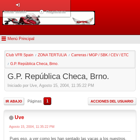
Iniciar sesión
Registrarse
Menú Principal
Club VFR Spain
ZONA TERTULIA
Carreras / MGP / SBK / CEV / ETC
/
/
G.P. República Checa, Brno.
/
G.P. República Checa, Brno.
Iniciado por Uve, Agosto 15, 2004, 11:35:22 PM
1
Páginas
IR ABAJO
ACCIONES DEL USUARIO
Uve
Agosto 15, 2004, 11:35:22 PM
Pues eso, a ver como les han sentado las vacas a los nuestros.