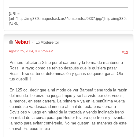
[URL=
[url="http://img339.imageshack.us/i/tomtomdscf0337.jpg/"]http://img339.image
[/URL]
Nebari
ExModereitor
Agosto 25, 2004, 08:05:56 AM
#12
Primero felicitar a SEte por el carrerón y la forma de mantener a
Rossi a raya; como se rehizo después que le quisiera pasar
Rossi. Eso es tener determinación y ganas de querer ganar. Olé
tus güeb!!!!!
En 125 cc. decir que a mi modo de ver Barberá tiene toda la razón
del mundo. Lorenzo no juega limpio y se ha visto por dos veces,
al menos, en esta carrera. La primera y ya en la penúltima vuelta
cuando se va descaradamente al final de recta para cerrar a
Dovizioso y luego en mitad de la trazada y yendo inclinado frenó
en mitad de la curva para que Hector tuviera que frenar y levantar
la moto para evitar comérselo. No me gustan las maneras de este
chaval. Es poco limpio.