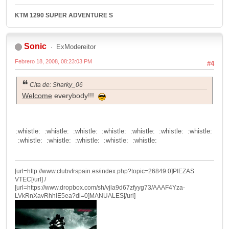
KTM 1290 SUPER ADVENTURE S
Sonic
ExModereitor
Febrero 18, 2008, 08:23:03 PM
#4
Cita de: Sharky_06
Welcome
everybody!!!
:whistle: :whistle: :whistle: :whistle: :whistle: :whistle: :whistle:
:whistle: :whistle: :whistle: :whistle: :whistle:
[url=http://www.clubvfrspain.es/index.php?topic=26849.0]PIEZAS
VTEC[/url] /
[url=https://www.dropbox.com/sh/vjla9d67zfyyg73/AAAF4Yza-
LVkRnXavRhhlE5ea?dl=0]MANUALES[/url]