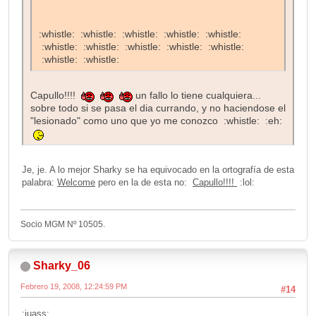
:whistle: :whistle: :whistle: :whistle: :whistle:
:whistle: :whistle: :whistle: :whistle: :whistle:
:whistle: :whistle:
Capullo!!!!
un fallo lo tiene cualquiera...
sobre todo si se pasa el dia currando, y no haciendose el
"lesionado" como uno que yo me conozco :whistle: :eh:
Je, je. A lo mejor Sharky se ha equivocado en la ortografía de esta
palabra:
Welcome
pero en la de esta no:
Capullo!!!!
:lol:
Socio MGM Nº 10505.
Sharky_06
Febrero 19, 2008, 12:24:59 PM
#14
:juass: