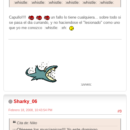
:whistle: :whistle: :whistle: :whistle: :whistle: :whistle:
Capullo!!!!
un fallo lo tiene cualquiera... sobre todo si
se pasa el dia currando, y no haciendose el "lesionado" como uno
que yo me conozco :whistle: :eh:
:uvves:
Sharky_06
Febrero 18, 2008, 10:43:54 PM
#9
Cita de: Niko
¡¡¡Oléeeee los murcianicos!!! Yo este domingo,