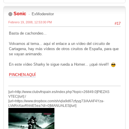
Sonic
ExModereitor
Febrero 19, 2008, 12:53:00 PM
#17
Basta de cachondeo...
Volvamos al tema... aquí el enlace a un vídeo del circuito de
Cartagena, hay más vídeos de otros ciruitos de España, para que
se vayan animando.
En este vídeo Sharky le sigue rueda a Homer... ¡¡qué nivel!!
PINCHEN AQUÍ
[url=http://www.clubvfrspain.es/index.php?topic=26849.0]PIEZAS
VTEC[/url] /
[url=https://www.dropbox.com/sh/vjla9d67zfyyg73/AAAF4Yza-
LVkRnXavRhhlE5ea?dl=0]MANUALES[/url]