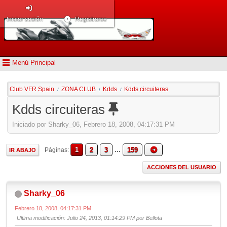
Iniciar sesión
Registrarse
Menú Principal
Club VFR Spain
ZONA CLUB
Kdds
Kdds circuiteras
/
/
/
Kdds circuiteras
Iniciado por Sharky_06, Febrero 18, 2008, 04:17:31 PM
1
2
3
...
159
Páginas
IR ABAJO
ACCIONES DEL USUARIO
Sharky_06
Febrero 18, 2008, 04:17:31 PM
Ultima modificación
: Julio 24, 2013, 01:14:29 PM por Bellota