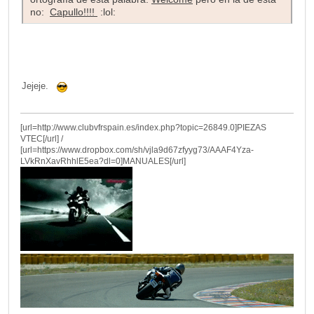
no:
Capullo!!!!
:lol:
Jejeje.
[url=http://www.clubvfrspain.es/index.php?topic=26849.0]PIEZAS
VTEC[/url] /
[url=https://www.dropbox.com/sh/vjla9d67zfyyg73/AAAF4Yza-
LVkRnXavRhhlE5ea?dl=0]MANUALES[/url]