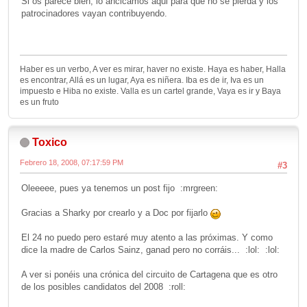
Si os parece bien, lo anclcamos aqui para que no se pierda y los
patrocinadores vayan contribuyendo.
Haber es un verbo, A ver es mirar, haver no existe. Haya es haber, Halla
es encontrar, Allá es un lugar, Aya es niñera. Iba es de ir, Iva es un
impuesto e Hiba no existe. Valla es un cartel grande, Vaya es ir y Baya
es un fruto
Toxico
Febrero 18, 2008, 07:17:59 PM
#3
Oleeeee, pues ya tenemos un post fijo :mrgreen:
Gracias a Sharky por crearlo y a Doc por fijarlo
El 24 no puedo pero estaré muy atento a las próximas. Y como
dice la madre de Carlos Sainz, ganad pero no corráis... :lol: :lol:
A ver si ponéis una crónica del circuito de Cartagena que es otro
de los posibles candidatos del 2008 :roll: