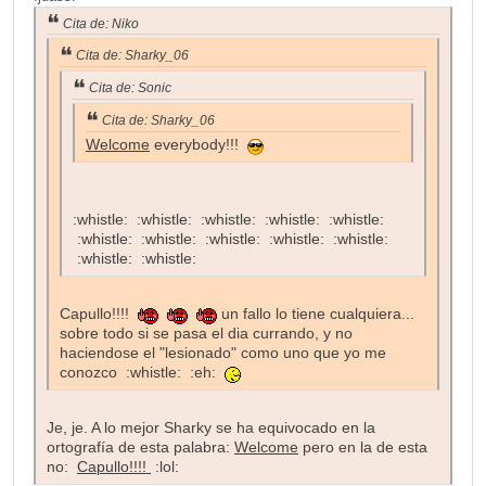
Cita de: Niko
Cita de: Sharky_06
Cita de: Sonic
Cita de: Sharky_06
Welcome
everybody!!!
:whistle: :whistle: :whistle: :whistle: :whistle:
:whistle: :whistle: :whistle: :whistle: :whistle:
:whistle: :whistle:
Capullo!!!!
un fallo lo tiene cualquiera...
sobre todo si se pasa el dia currando, y no
haciendose el "lesionado" como uno que yo me
conozco :whistle: :eh:
Je, je. A lo mejor Sharky se ha equivocado en la
ortografía de esta palabra:
Welcome
pero en la de esta
no:
Capullo!!!!
:lol: