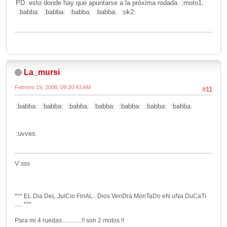
PD. esto donde hay que apuntarse a la próxima rodada :moto1:
:babba: :babba: :babba: :babba: :ok2:
La_mursi
Febrero 19, 2008, 09:20:43 AM
#11
:babba: :babba: :babba: :babba: :babba: :babba: :babba:
:uvves:
V´sss
*** EL Dia DeL JuiCio FinAL.. Dios VenDrá MonTaDo eN uNa DuCaTi
..... ***
Para mi 4 ruedas.............!! son 2 motos !!