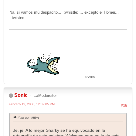
Na, si vamos mú despacito... :whistle: ... excepto el Homer...
:twisted:
:uvves:
Sonic
ExModereitor
Febrero 19, 2008, 12:32:05 PM
#16
Cita de: Niko
Je, je. A lo mejor Sharky se ha equivocado en la
ortografía de esta palabra:
Welcome
pero en la de esta