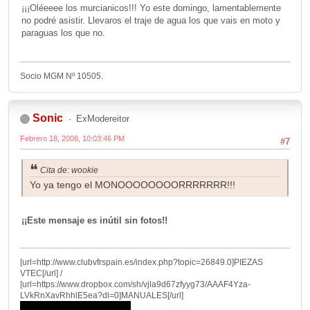
¡¡¡Oléeeee los murcianicos!!! Yo este domingo, lamentablemente
no podré asistir. Llevaros el traje de agua los que vais en moto y
paraguas los que no.
Socio MGM Nº 10505.
Sonic
ExModereitor
Febrero 18, 2008, 10:03:46 PM
#7
Cita de: wookie
Yo ya tengo el MONOOOOOOOORRRRRRR!!!
¡¡Este mensaje es inútil sin fotos!!
[url=http://www.clubvfrspain.es/index.php?topic=26849.0]PIEZAS
VTEC[/url] /
[url=https://www.dropbox.com/sh/vjla9d67zfyyg73/AAAF4Yza-
LVkRnXavRhhlE5ea?dl=0]MANUALES[/url]