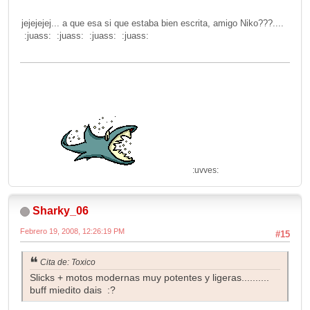
jejejejej... a que esa si que estaba bien escrita, amigo Niko???....
:juass: :juass: :juass: :juass:
:uvves:
Sharky_06
Febrero 19, 2008, 12:26:19 PM
#15
Cita de: Toxico
Slicks + motos modernas muy potentes y ligeras..........
buff miedito dais :?