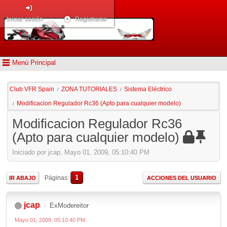
Iniciar sesión
Registrarse
Menú Principal
Club VFR Spain
ZONA TUTORIALES
Sistema Eléctrico
/
/
Modificacion Regulador Rc36 (Apto para cualquier modelo)
/
Modificacion Regulador Rc36
(Apto para cualquier modelo)
Iniciado por jcap, Mayo 01, 2009, 05:10:40 PM
1
Páginas
IR ABAJO
ACCIONES DEL USUARIO
jcap
ExModereitor
Mayo 01, 2009, 05:10:40 PM