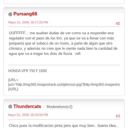
Pursang68
Mayo 01, 2009, 06:17:26 PM
#2
UUFFFFF... me asaltan dudas de ver como va a responder ese
regulador con el paso de los km, ya que se va a llenar con más
porqueria que el sobaco de un mono, a parte de algún que otro
chinazo, y además no creo que le siente nada bien la cantidad de
agua que va a tragar los días de lluvia :roll:
HONDA VFR 750 F 1990
[URL=
[url="http://img360.imageshack.us/i/gibrossi.jpg/"]http://img360.imageshack.us/i/
[/URL]
Thundercats
Modereitors(v2)
Mayo 01, 2009, 06:26:58 PM
#3
Chico pues la modificacion pinta pero que muy bien.. buena idea...