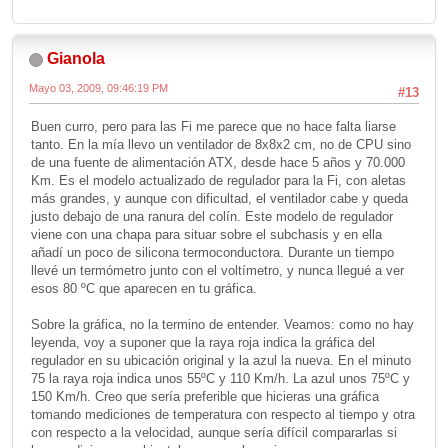
Gianola
Mayo 03, 2009, 09:46:19 PM
#13
Buen curro, pero para las Fi me parece que no hace falta liarse
tanto. En la mía llevo un ventilador de 8x8x2 cm, no de CPU sino
de una fuente de alimentación ATX, desde hace 5 años y 70.000
Km. Es el modelo actualizado de regulador para la Fi, con aletas
más grandes, y aunque con dificultad, el ventilador cabe y queda
justo debajo de una ranura del colín. Este modelo de regulador
viene con una chapa para situar sobre el subchasis y en ella
añadí un poco de silicona termoconductora. Durante un tiempo
llevé un termómetro junto con el voltímetro, y nunca llegué a ver
esos 80 ºC que aparecen en tu gráfica.
Sobre la gráfica, no la termino de entender. Veamos: como no hay
leyenda, voy a suponer que la raya roja indica la gráfica del
regulador en su ubicación original y la azul la nueva. En el minuto
75 la raya roja indica unos 55ºC y 110 Km/h. La azul unos 75ºC y
150 Km/h. Creo que sería preferible que hicieras una gráfica
tomando mediciones de temperatura con respecto al tiempo y otra
con respecto a la velocidad, aunque sería difícil compararlas si