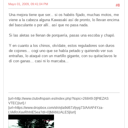
Mayo 01, 2009, 09:41:04 PM
#8
Una mejora tiene que ser... si os habéis fijado, muchas motos, me
viene a la cabeza alguna Kawasaki así de pronto, lo llevan encima
del basculante o por allí.. así que no pasa nada.
Si las aletas se llenan de porquería, pasas una escoba y chapó.
Y en cuanto a los chinos, olvídate, estos reguladores son duros
de cojones... cogi uno que se había petado y quiriendo ver sus
entrañas, lo ataqué con un martillo gigante, con su quitaclavos le
dí con ganas... casi ni lo marcaba...
[url=http://www.clubvfrspain.es/index.php?topic=26849.0]PIEZAS
VTEC[/url] /
[url=https://www.dropbox.com/sh/vjla9d67zfyyg73/AAAF4Yza-
LVkRnXavRhhlE5ea?dl=0]MANUALES[/url]