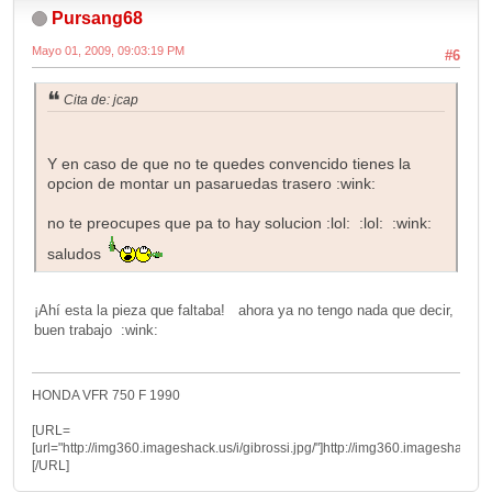
Pursang68
Mayo 01, 2009, 09:03:19 PM
#6
Cita de: jcap
Y en caso de que no te quedes convencido tienes la
opcion de montar un pasaruedas trasero :wink:
no te preocupes que pa to hay solucion :lol: :lol: :wink:
saludos
¡Ahí esta la pieza que faltaba! ahora ya no tengo nada que decir,
buen trabajo :wink:
HONDA VFR 750 F 1990
[URL=
[url="http://img360.imageshack.us/i/gibrossi.jpg/"]http://img360.imageshack.us/i/
[/URL]