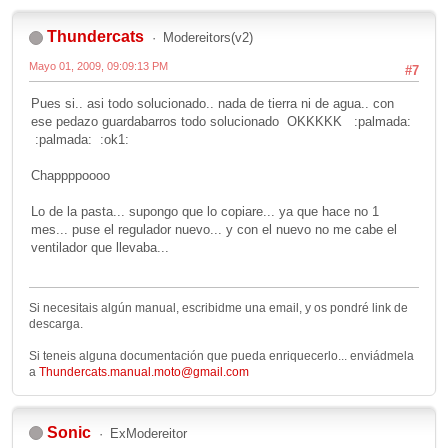
Thundercats
Modereitors(v2)
Mayo 01, 2009, 09:09:13 PM
#7
Pues si.. asi todo solucionado.. nada de tierra ni de agua.. con
ese pedazo guardabarros todo solucionado OKKKKK :palmada:
:palmada: :ok1:
Chappppoooo
Lo de la pasta... supongo que lo copiare... ya que hace no 1
mes... puse el regulador nuevo... y con el nuevo no me cabe el
ventilador que llevaba...
Si necesitais algún manual, escribidme una email, y os pondré link de
descarga.
Si teneis alguna documentación que pueda enriquecerlo... enviádmela
a
Thundercats.manual.moto@gmail.com
Sonic
ExModereitor