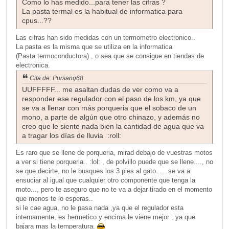
Como lo has medido...para tener las cifras ?
La pasta termal es la habitual de informatica para
cpus...??
Las cifras han sido medidas con un termometro electronico..
La pasta es la misma que se utiliza en la informatica
(Pasta termoconductora) , o sea que se consigue en tiendas de
electronica.
Cita de: Pursang68
UUFFFFF... me asaltan dudas de ver como va a
responder ese regulador con el paso de los km, ya que
se va a llenar con más porqueria que el sobaco de un
mono, a parte de algún que otro chinazo, y además no
creo que le siente nada bien la cantidad de agua que va
a tragar los días de lluvia :roll:
Es raro que se llene de porqueria, mirad debajo de vuestras motos
a ver si tiene porqueria.. :lol: , de polvillo puede que se llene...., no
se que decirte, no le busques los 3 pies al gato..... se va a
ensuciar al igual que cualquier otro componente que tenga la
moto..., pero te aseguro que no te va a dejar tirado en el momento
que menos te lo esperas..
si le cae agua, no le pasa nada ,ya que el regulador esta
internamente, es hermetico y encima le viene mejor , ya que
bajara mas la temperatura.