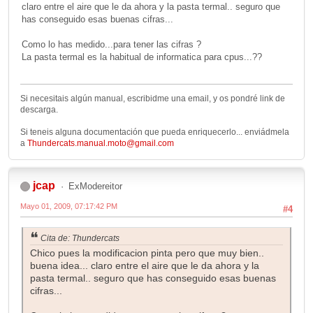
claro entre el aire que le da ahora y la pasta termal.. seguro que
has conseguido esas buenas cifras...
Como lo has medido...para tener las cifras ?
La pasta termal es la habitual de informatica para cpus...??
Si necesitais algún manual, escribidme una email, y os pondré link de
descarga.
Si teneis alguna documentación que pueda enriquecerlo... enviádmela
a
Thundercats.manual.moto@gmail.com
jcap
ExModereitor
Mayo 01, 2009, 07:17:42 PM
#4
Cita de: Thundercats
Chico pues la modificacion pinta pero que muy bien..
buena idea... claro entre el aire que le da ahora y la
pasta termal.. seguro que has conseguido esas buenas
cifras...