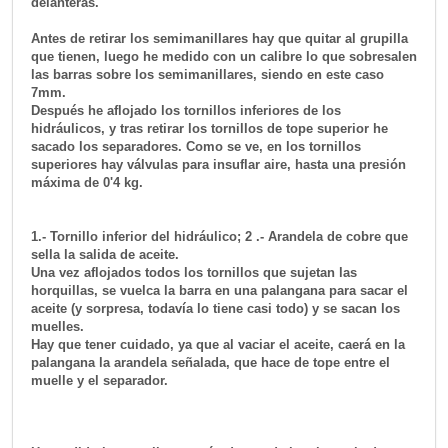
delanteras.
Antes de retirar los semimanillares hay que quitar al grupilla
que tienen, luego he medido con un calibre lo que sobresalen
las barras sobre los semimanillares, siendo en este caso
7mm.
Después he aflojado los tornillos inferiores de los
hidráulicos, y tras retirar los tornillos de tope superior he
sacado los separadores. Como se ve, en los tornillos
superiores hay válvulas para insuflar aire, hasta una presión
máxima de 0'4 kg.
1.- Tornillo inferior del hidráulico; 2 .- Arandela de cobre que
sella la salida de aceite.
Una vez aflojados todos los tornillos que sujetan las
horquillas, se vuelca la barra en una palangana para sacar el
aceite (y sorpresa, todavía lo tiene casi todo) y se sacan los
muelles.
Hay que tener cuidado, ya que al vaciar el aceite, caerá en la
palangana la arandela señalada, que hace de tope entre el
muelle y el separador.