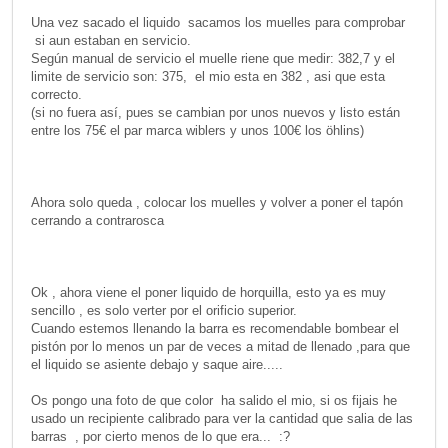
Una vez sacado el liquido sacamos los muelles para comprobar
si aun estaban en servicio.
Según manual de servicio el muelle riene que medir: 382,7 y el
limite de servicio son: 375, el mio esta en 382 , asi que esta
correcto.
(si no fuera así, pues se cambian por unos nuevos y listo están
entre los 75€ el par marca wiblers y unos 100€ los öhlins)
Ahora solo queda , colocar los muelles y volver a poner el tapón
cerrando a contrarosca
Ok , ahora viene el poner liquido de horquilla, esto ya es muy
sencillo , es solo verter por el orificio superior.
Cuando estemos llenando la barra es recomendable bombear el
pistón por lo menos un par de veces a mitad de llenado ,para que
el liquido se asiente debajo y saque aire.....
Os pongo una foto de que color ha salido el mio, si os fijais he
usado un recipiente calibrado para ver la cantidad que salia de las
barras , por cierto menos de lo que era... :?