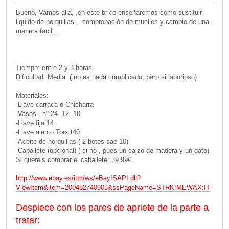
Bueno, Vamos allá, ,en este brico enseñaremos como sustituir
liquido de horquillas , comprobación de muelles y cambio de una
manera facil....
Tiempo: entre 2 y 3 horas
Dificultad: Media ( no es nada complicado, pero si laborioso)
Materiales:
-Llave carraca o Chicharra
-Vasos , nº 24, 12, 10
-Llave fija 14
-Llave alen o Torx t40
-Aceite de horquillas ( 2 botes sae 10)
-Caballete (opcional) ( si no , pues un calzo de madera y un gato)
Si quereis comprar el caballete: 39.99€
http://www.ebay.es/itm/ws/eBayISAPI.dll?
ViewItem&item=200482740903&ssPageName=STRK:MEWAX:IT
Despiece con los pares de apriete de la parte a
tratar: