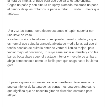
la hora de limpiar, el truco para que vuelva al estado original.
Coged un paño y con pintura en spray plateada rociamos un poco
el paño y después frotamos la parte a tratar...... voilá ... mejor que
antes....
Una vez las barras fuera desenroscamos el tapón superior con
una llave de vaso
y vertemos el contenido en un recipiente , tened cuidado ya que
es normal que caiga la arandela abierta de media luna, asi que si
tenéis ocasión de quitarla anter de verter el liquido mejor...para
vaciar mejor el contenido, lo suyo seria sacar el muelle y con las
barras boca abajo coger el vastago interior y moverlo de arriba a
abajo bombeandolo como un fuelle para que salga hasta la ultima
gota.
El paso siguiente si quereis sacar el muelle es desenrroscar la
puerca inferior de la tapa de las barras , es una contratuerca, lo
que significa que se necesita girar en direccion contraria para
aflojar