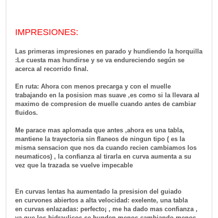
IMPRESIONES:
Las primeras impresiones en parado y hundiendo la horquilla
:Le cuesta mas hundirse y se va endureciendo según se
acerca al recorrido final.
En ruta: Ahora con menos precarga y con el muelle
trabajando en la posision mas suave ,es como si la llevara al
maximo de compresion de muelle cuando antes de cambiar
fluidos.
Me parace mas aplomada que antes ,ahora es una tabla,
mantiene la trayectoria sin flaneos de ningun tipo ( es la
misma sensacion que nos da cuando recien cambiamos los
neumaticos) , la confianza al tirarla en curva aumenta a su
vez que la trazada se vuelve impecable
En curvas lentas ha aumentado la presision del guiado
en curvones abiertos a alta velocidad: exelente, una tabla
en curvas enlazadas: perfecto¡ , me ha dado mas confianza ,
ya que los hidraulicos se hunden menos cambiando menos