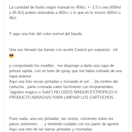
La cantidad de fluido según manual es 459cc +- 2.5 o sea (459ml
o 45.9cl) podeis redondear a 460cc o lo que es lo mismo 460ml o
46cl
Y aquí una foto del color normal del liquido.
Una vez llenado las barras con aceite Castrol por supuesto :lol:
y comprobado los muelles , me dispongo a darle una capa de
pintura rapida con un bote de spray que me habia sobrado de una
ñapa anterior.
Aquí una foto recian pintadas y tomando el sol.... (la rumbre del
cartucho , parte cromada salen facilmente con limpiametales,
"algodon magico o Sidol") NO USEIS NINGUN ESTROPAJO O
PRODUCTO ABRASIVO PARA LIMPIAR LOS CARTUCHOS
Pues nada, una vez pintadas, las monto, volviendo sobre los
pasos anteriores..... y teniendo cuidado con los pares de apriete
Aquí una foto de las barras pintadas y montadas