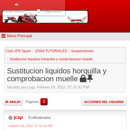
Iniciar sesión
Registrarse
Menú Principal
Club VFR Spain
ZONA TUTORIALES
Suspensiones
/
/
Sustitucion liquidos horquilla y comprobacion muelle
/
Sustitucion liquidos horquilla y
comprobacion muelle
Iniciado por jcap, Febrero 19, 2012, 07:31:42 PM
1
Páginas
IR ABAJO
ACCIONES DEL USUARIO
jcap
ExModereitor
Febrero 19, 2012, 07:31:42 PM