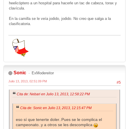
heelicóptero a un hospital para hacerle un tac de cabeza, torax y
clavícula.
En la camilla se le veía jodido, jodido. No creo que salga a la
clasificatoria.
Sonic
ExModereitor
Julio 13, 2013, 02:51:09 PM
#5
Cita de: Nebari en Julio 13, 2013, 12:58:22 PM
Cita de: Sonic en Julio 13, 2013, 12:15:47 PM
eso sí que tenerte doler..Pues se le complica el
campeonato..y a otros se les descomplica