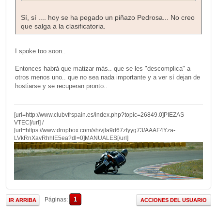
Sí, sí .... hoy se ha pegado un piñazo Pedrosa... No creo
que salga a la clasificatoria.
I spoke too soon..
Entonces habrá que matizar más.. que se les "descomplica" a
otros menos uno.. que no sea nada importante y a ver sí dejan de
hostiarse y se recuperan pronto..
[url=http://www.clubvfrspain.es/index.php?topic=26849.0]PIEZAS
VTEC[/url] /
[url=https://www.dropbox.com/sh/vjla9d67zfyyg73/AAAF4Yza-
LVkRnXavRhhlE5ea?dl=0]MANUALES[/url]
1
Páginas
IR ARRIBA
ACCIONES DEL USUARIO