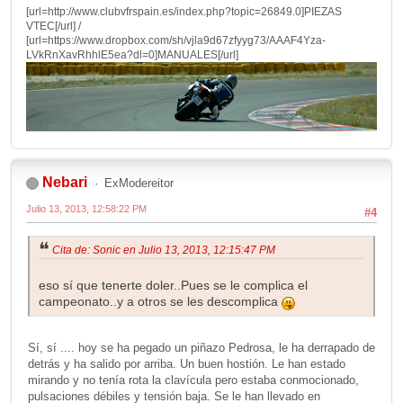
[url=http://www.clubvfrspain.es/index.php?topic=26849.0]PIEZAS
VTEC[/url] /
[url=https://www.dropbox.com/sh/vjla9d67zfyyg73/AAAF4Yza-
LVkRnXavRhhlE5ea?dl=0]MANUALES[/url]
Nebari
ExModereitor
Julio 13, 2013, 12:58:22 PM
#4
Cita de: Sonic en Julio 13, 2013, 12:15:47 PM
eso sí que tenerte doler..Pues se le complica el
campeonato..y a otros se les descomplica
Sí, sí .... hoy se ha pegado un piñazo Pedrosa, le ha derrapado de
detrás y ha salido por arriba. Un buen hostión. Le han estado
mirando y no tenía rota la clavícula pero estaba conmocionado,
pulsaciones débiles y tensión baja. Se le han llevado en