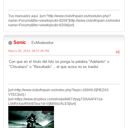
Tus manuales aquí [url="http://www.clubvfrspain.es/modules.php?
name=Forums&file=viewtopic&t=8208"]http://www.clubvfrspain.es/modules.p
name=Forums&file=viewtopic&t=8208[/url]
Sonic
ExModereitor
Marzo 05, 2014, 08:57:46 PM
#2
Con que en el título del hilo se ponga la palabra "Adelanto" o
"Chivatazo" o "Resultado"... el que avisa no es traidor.
[url=http://www.clubvfrspain.es/index.php?topic=26849.0]PIEZAS
VTEC[/url] /
[url=https://www.dropbox.com/sh/vjla9d67zfyyg73/AAAF4Yza-
LVkRnXavRhhlE5ea?dl=0]MANUALES[/url]