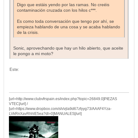
Digo que estáis yendo por las ramas. No creéis
contaminación cruzada con los hilos c***.
Es como toda conversación que tengo por ahí, se
empieza hablando de una cosa y se acaba hablando
de la crisis.
Sonic, aprovechando que hay un hilo abierto, que aceite
le pongo a mi moto?
Este:
[url=http://www.clubvfrspain.es/index.php?topic=26849.0]PIEZAS
VTEC[/url] /
[url=https://www.dropbox.com/sh/vjla9d67zfyyg73/AAAF4Yza-
LVkRnXavRhhlE5ea?dl=0]MANUALES[/url]