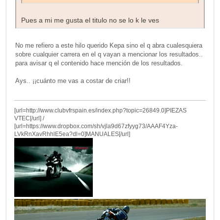
Pues a mi me gusta el titulo no se lo k le ves
No me refiero a este hilo querido Kepa sino el q abra cualesquiera
sobre cualquier carrera en el q vayan a mencionar los resultados..
para avisar q el contenido hace mención de los resultados.
Ays.. ¡¡cuánto me vas a costar de criar!!
[url=http://www.clubvfrspain.es/index.php?topic=26849.0]PIEZAS
VTEC[/url] /
[url=https://www.dropbox.com/sh/vjla9d67zfyyg73/AAAF4Yza-
LVkRnXavRhhlE5ea?dl=0]MANUALES[/url]