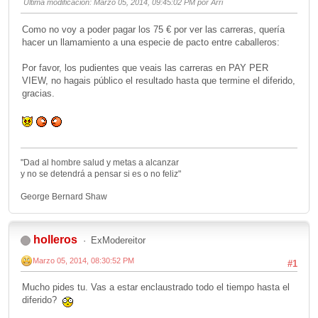
Ultima modificación
: Marzo 05, 2014, 09:45:02 PM por Arri
Como no voy a poder pagar los 75 € por ver las carreras, quería
hacer un llamamiento a una especie de pacto entre caballeros:
Por favor, los pudientes que veais las carreras en PAY PER
VIEW, no hagais público el resultado hasta que termine el diferido,
gracias.
"Dad al hombre salud y metas a alcanzar
y no se detendrá a pensar si es o no feliz"
George Bernard Shaw
holleros
ExModereitor
Marzo 05, 2014, 08:30:52 PM
#1
Mucho pides tu. Vas a estar enclaustrado todo el tiempo hasta el
diferido?