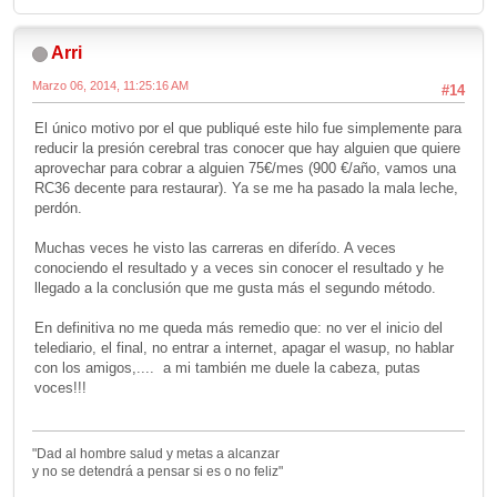
Arri
Marzo 06, 2014, 11:25:16 AM
#14
El único motivo por el que publiqué este hilo fue simplemente para
reducir la presión cerebral tras conocer que hay alguien que quiere
aprovechar para cobrar a alguien 75€/mes (900 €/año, vamos una
RC36 decente para restaurar). Ya se me ha pasado la mala leche,
perdón.
Muchas veces he visto las carreras en diferído. A veces
conociendo el resultado y a veces sin conocer el resultado y he
llegado a la conclusión que me gusta más el segundo método.
En definitiva no me queda más remedio que: no ver el inicio del
telediario, el final, no entrar a internet, apagar el wasup, no hablar
con los amigos,.... a mi también me duele la cabeza, putas
voces!!!
"Dad al hombre salud y metas a alcanzar
y no se detendrá a pensar si es o no feliz"