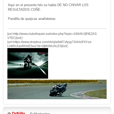
Aquí en el presente hilo se habla DE NO CHIVAR LOS
RESULTADOS COÑE.
Pandilla de quejicas analfabetas.
[url=http://www.clubvfrspain.es/index.php?topic=26849.0]PIEZAS
VTEC[/url] /
[url=https://www.dropbox.com/sh/vjla9d67zfyyg73/AAAF4Yza-
LVkRnXavRhhlE5ea?dl=0]MANUALES[/url]
DrNillo
ExModereitor