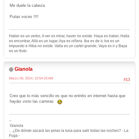
Me duele la cabeza.
Putas voces !!!!
Haber es un verbo, A ver es mirar, haver no existe. Haya es haber, Halla
es encontrar, Allá es un lugar, Aya es niñera. Iba es de ir, Iva es un
impuesto e Hiba no existe. Valla es un cartel grande, Vaya es ir y Baya
es un fruto
Gianola
Marzo 06, 2014, 10:54:33 AM
#13
Creo que lo más sencillo es que no entréis en internet hasta que
hayáis visto las carreras
--
Gianola
... ¿De dónde sacará las pelas la luna para salir todas las noches? - La
Fuga -