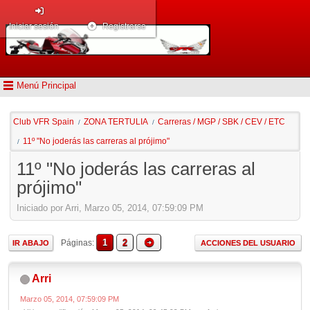
Iniciar sesión
Registrarse
Menú Principal
Club VFR Spain
ZONA TERTULIA
Carreras / MGP / SBK / CEV / ETC
/
/
11º "No joderás las carreras al prójimo"
/
11º "No joderás las carreras al
prójimo"
Iniciado por Arri, Marzo 05, 2014, 07:59:09 PM
1
2
Páginas
IR ABAJO
ACCIONES DEL USUARIO
Arri
Marzo 05, 2014, 07:59:09 PM