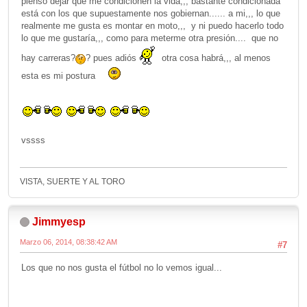
pienso dejar que me condicionen la vida,,, bastante condicionada
está con los que supuestamente nos gobiernan...... a mi,,, lo que
realmente me gusta es montar en moto,,, y ni puedo hacerlo todo
lo que me gustaría,,, como para meterme otra presión.... que no
hay carreras?
? pues adiós
otra cosa habrá,,, al menos
esta es mi postura
vssss
VISTA, SUERTE Y AL TORO
Jimmyesp
Marzo 06, 2014, 08:38:42 AM
#7
Los que no nos gusta el fútbol no lo vemos igual...