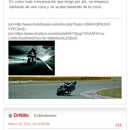
Es como toda conversación que tengo por ahí, se empieza
hablando de una cosa y se acaba hablando de la crisis.
[url=http://www.clubvfrspain.es/index.php?topic=26849.0]PIEZAS
VTEC[/url] /
[url=https://www.dropbox.com/sh/vjla9d67zfyyg73/AAAF4Yza-
LVkRnXavRhhlE5ea?dl=0]MANUALES[/url]
DrNillo
ExModereitor
Marzo 06, 2014, 10:19:56 AM
#12