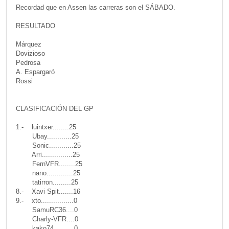
Recordad que en Assen las carreras son el SÁBADO.
RESULTADO
Márquez
Dovizioso
Pedrosa
A. Espargaró
Rossi
CLASIFICACIÓN DEL GP
1.- luintxer........25
Ubay............25
Sonic............25
Arri...............25
FernVFR........25
nano.............25
tatirron.........25
8.- Xavi Spit.......16
9.- xto................0
SamuRC36....0
Charly-VFR....0
kako74..........0