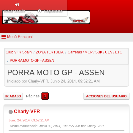
Iniciar sesión
Registrarse
Menú Principal
Club VFR Spain
ZONA TERTULIA
Carreras / MGP / SBK / CEV / ETC
/
/
PORRA MOTO GP - ASSEN
/
PORRA MOTO GP - ASSEN
Iniciado por Charly-VFR, Junio 24, 2014, 09:52:21 AM
1
Páginas
IR ABAJO
ACCIONES DEL USUARIO
Charly-VFR
Junio 24, 2014, 09:52:21 AM
Ultima modificación
: Junio 30, 2014, 10:37:27 AM por Charly-VFR