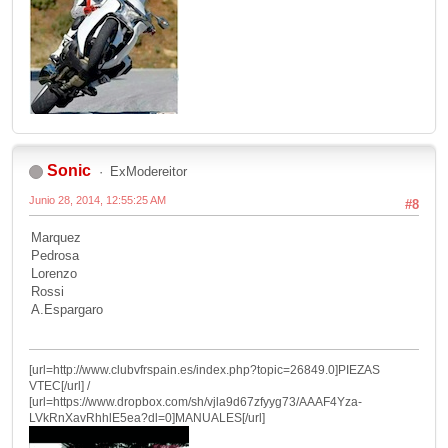
Sonic
ExModereitor
Junio 28, 2014, 12:55:25 AM
#8
Marquez
Pedrosa
Lorenzo
Rossi
A.Espargaro
[url=http://www.clubvfrspain.es/index.php?topic=26849.0]PIEZAS
VTEC[/url] /
[url=https://www.dropbox.com/sh/vjla9d67zfyyg73/AAAF4Yza-
LVkRnXavRhhlE5ea?dl=0]MANUALES[/url]