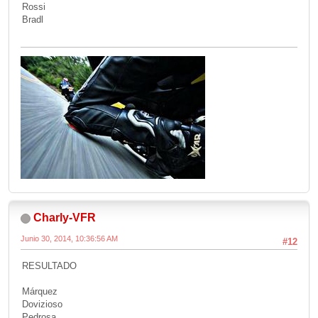
Rossi
Bradl
Charly-VFR
Junio 30, 2014, 10:36:56 AM
#12
RESULTADO
Márquez
Dovizioso
Pedrosa