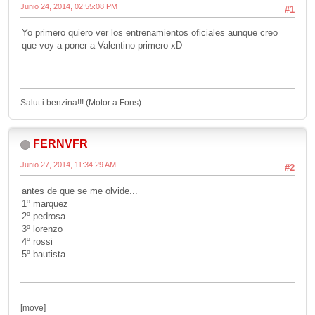
Junio 24, 2014, 02:55:08 PM
#1
Yo primero quiero ver los entrenamientos oficiales aunque creo
que voy a poner a Valentino primero xD
Salut i benzina!!! (Motor a Fons)
FERNVFR
Junio 27, 2014, 11:34:29 AM
#2
antes de que se me olvide...
1º marquez
2º pedrosa
3º lorenzo
4º rossi
5º bautista
[move]