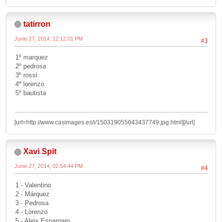
tatirron
Junio 27, 2014, 12:12:01 PM
#3
1º marquez
2º pedrosa
3º rossi
4º lorenzo
5º bautista
[url=http://www.casimages.es/i/150319055043437749.jpg.html]
[/url]
Xavi Spit
Junio 27, 2014, 02:54:44 PM
#4
1 - Valentino
2 - Márquez
3 - Pedrosa
4 - Lorenzo
5 - Aleix Espargaro