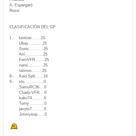
A. Espargaró
Rossi
CLASIFICACIÓN DEL GP
1.- luintxer........25
Ubay............25
Sonic............25
Arri...............25
FernVFR........25
nano.............25
tatirron.........25
8.- Xavi Spit.......16
9.- xto................0
SamuRC36....0
Charly-VFR....0
kako74..........0
Tomy.............0
javyto7..........0
Jimmyesp......0