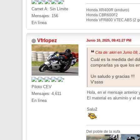
Carnet A: Sin Límite
Honda XR400R (enduro)
Honda CBR600F2
Mensajes: 156
Honda VFR800 VTEC ABS (2 ge
En línea
Vfrlopez
Junio 10, 2025, 09:41:27 PM
Cita de: akiri en Junio 08
Cuál es la medida del diá
comprarlas ya que los e
Un saludo y gracias !!!
V'ssss
Piloto CEV
Hola, en el mensaje anterior 
Mensajes: 4,611
El material es aluminio y el
En línea
Salu2
Del poble de la xufa