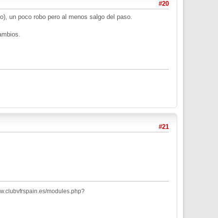
#20
), un poco robo pero al menos salgo del paso.
ambios.
#21
ww.clubvfrspain.es/modules.php?