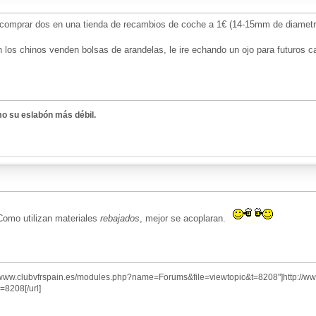
 comprar dos en una tienda de recambios de coche a 1€ (14-15mm de diametro
los chinos venden bolsas de arandelas, le ire echando un ojo para futuros c
o su eslabón más débil.
Como utilizan materiales
rebajados
, mejor se acoplaran.
//www.clubvfrspain.es/modules.php?name=Forums&file=viewtopic&t=8208"]http://w
8208[/url]