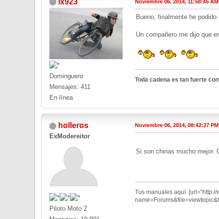
lx923
Noviembre 06, 2014, 11:58:45 AM
Bueno, finalmente he podido
Un compañero me dijo que en 
Dominguero
Toda cadena es tan fuerte com
Mensajes: 411
En línea
holleros
Noviembre 06, 2014, 08:42:27 PM
ExModereitor
Si son chinas mucho mejor. 
Tus manuales aquí [url="http:
name=Forums&file=viewtopic&t=
Piloto Moto 2