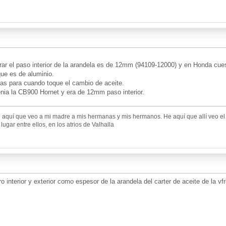
ar el paso interior de la arandela es de 12mm (94109-12000) y en Honda cuesta
que es de aluminio.
as para cuando toque el cambio de aceite.
enia la CB900 Hornet y era de 12mm paso interior.
 aquí que veo a mi madre a mis hermanas y mis hermanos. He aquí que allí veo el l
ugar entre ellos, en los atrios de Valhalla
o interior y exterior como espesor de la arandela del carter de aceite de la vfr