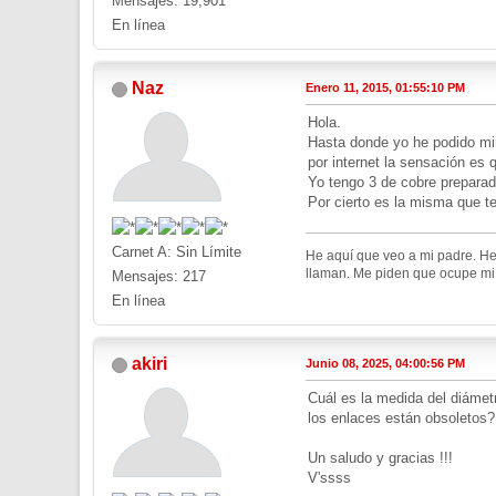
Mensajes: 19,901
En línea
Naz
Enero 11, 2015, 01:55:10 PM
Hola.
Hasta donde yo he podido mir
por internet la sensación es 
Yo tengo 3 de cobre preparad
Por cierto es la misma que t
Carnet A: Sin Límite
He aquí que veo a mi padre. He
llaman. Me piden que ocupe mi l
Mensajes: 217
En línea
akiri
Junio 08, 2025, 04:00:56 PM
Cuál es la medida del diámetr
los enlaces están obsoletos?
Un saludo y gracias !!!
V'ssss