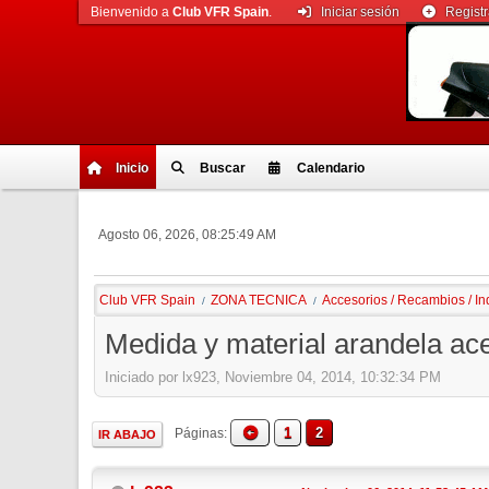
Bienvenido a
Club VFR Spain
.
Iniciar sesión
Regist
Inicio
Buscar
Calendario
Agosto 06, 2026, 08:25:49 AM
Club VFR Spain
ZONA TECNICA
Accesorios / Recambios / I
/
/
Medida y material arandela ace
Iniciado por lx923, Noviembre 04, 2014, 10:32:34 PM
1
2
Páginas
IR ABAJO