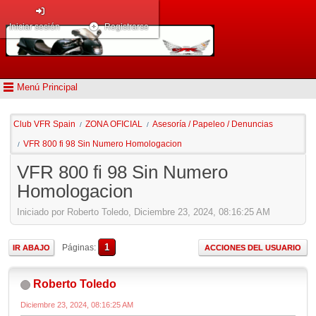
Iniciar sesión
Registrarse
Menú Principal
Club VFR Spain
ZONA OFICIAL
Asesoría / Papeleo / Denuncias
/
/
VFR 800 fi 98 Sin Numero Homologacion
/
VFR 800 fi 98 Sin Numero
Homologacion
Iniciado por Roberto Toledo, Diciembre 23, 2024, 08:16:25 AM
1
Páginas
IR ABAJO
ACCIONES DEL USUARIO
Roberto Toledo
Diciembre 23, 2024, 08:16:25 AM