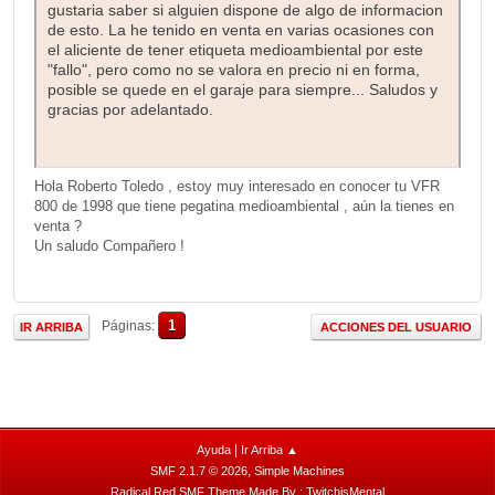
gustaria saber si alguien dispone de algo de informacion
de esto. La he tenido en venta en varias ocasiones con
el aliciente de tener etiqueta medioambiental por este
"fallo", pero como no se valora en precio ni en forma,
posible se quede en el garaje para siempre... Saludos y
gracias por adelantado.
Hola Roberto Toledo , estoy muy interesado en conocer tu VFR
800 de 1998 que tiene pegatina medioambiental , aún la tienes en
venta ?
Un saludo Compañero !
1
Páginas
IR ARRIBA
ACCIONES DEL USUARIO
|
Ayuda
Ir Arriba ▲
,
SMF 2.1.7 © 2026
Simple Machines
Radical Red SMF Theme Made By : TwitchisMental