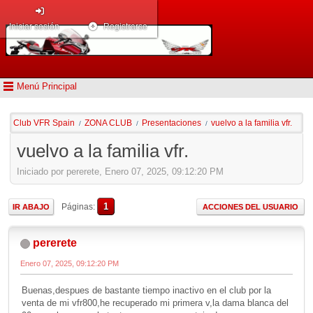
Iniciar sesión
Registrarse
Menú Principal
Club VFR Spain
ZONA CLUB
Presentaciones
vuelvo a la familia vfr.
/
/
/
vuelvo a la familia vfr.
Iniciado por pererete, Enero 07, 2025, 09:12:20 PM
1
Páginas
IR ABAJO
ACCIONES DEL USUARIO
pererete
Enero 07, 2025, 09:12:20 PM
Buenas,despues de bastante tiempo inactivo en el club por la
venta de mi vfr800,he recuperado mi primera v,la dama blanca del