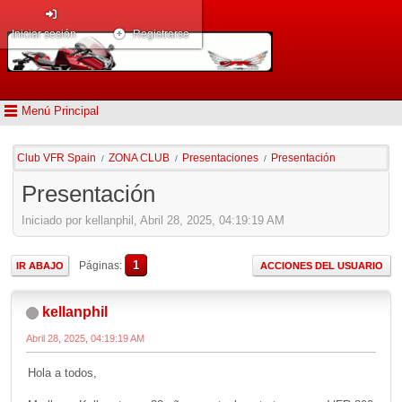
Iniciar sesión
Registrarse
Menú Principal
Club VFR Spain
ZONA CLUB
Presentaciones
Presentación
/
/
/
Presentación
Iniciado por kellanphil, Abril 28, 2025, 04:19:19 AM
1
Páginas
IR ABAJO
ACCIONES DEL USUARIO
kellanphil
Abril 28, 2025, 04:19:19 AM
Hola a todos,