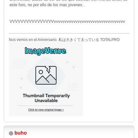
este foro, no por ello de los mas jovenes..
VVVVVVVVVVVVVVVVvvvvvvvvvvvvvvvvvvvvvvvvvvvvvvvvv
Nos vemos en el Aniversario. 私は大きくて太っている TOTALPRO
buho