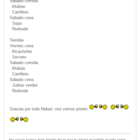
Sábado comida
Alubias
Carrillera
Sábado cena
Sopa
Redondo
Temible
Viernes cena
Alcachofas
Secreto
Sábado comida
Alubias
Carrillera
Sábado cena
Judías verdes
Redondo
Gracias por todo Nebari, nos vemos pronto
No vayas nunca más rápido de lo que tu ángel guardián puede volar...