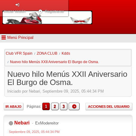
Iniciar sesión
Registrarse
Menú Principal
Club VFR Spain
ZONA CLUB
Kdds
/
/
Nuevo hilo Menús XXII Aniversario El Burgo de Osma.
/
Nuevo hilo Menús XXII Aniversario
El Burgo de Osma.
Iniciado por Nebari, Septiembre 09, 2025, 05:44:34 PM
1
2
3
Páginas
IR ABAJO
ACCIONES DEL USUARIO
Nebari
ExModereitor
Septiembre 09, 2025, 05:44:34 PM