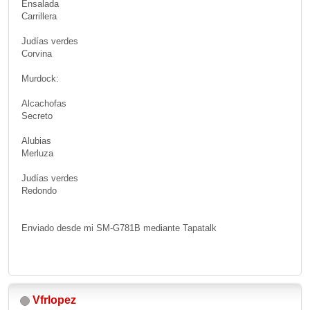
Ensalada
Carrillera
Judías verdes
Corvina
Murdock:
Alcachofas
Secreto
Alubias
Merluza
Judías verdes
Redondo
Enviado desde mi SM-G781B mediante Tapatalk
Vfrlopez