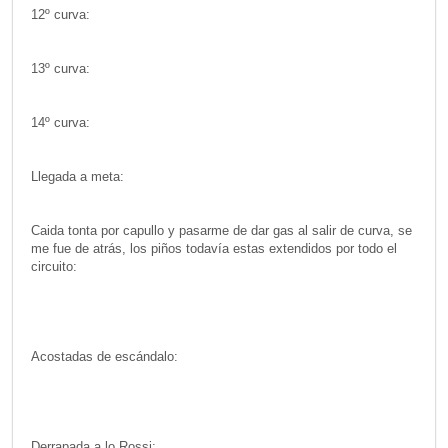
12º curva:
13º curva:
14º curva:
Llegada a meta:
Caida tonta por capullo y pasarme de dar gas al salir de curva, se
me fue de atrás, los piños todavía estas extendidos por todo el
circuito:
Acostadas de escándalo:
Derrapada a lo Rossi: