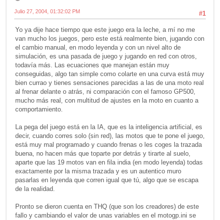
Julio 27, 2004, 01:32:02 PM
#1
Yo ya dije hace tiempo que este juego era la leche, a mí no me
van mucho los juegos, pero este está realmente bien, jugando con
el cambio manual, en modo leyenda y con un nivel alto de
simulación, es una pasada de juego y jugando en red con otros,
todavía más. Las ecuaciones que manejan están muy
conseguidas, algo tan simple como colarte en una curva está muy
bien currao y tienes sensaciones parecidas a las de una moto real
al frenar delante o atrás, ni comparación con el famoso GP500,
mucho más real, con multitud de ajustes en la moto en cuanto a
comportamiento.
La pega del juego está en la IA, que es la inteligencia artificial, es
decir, cuando corres solo (sin red), las motos que te pone el juego,
está muy mal programado y cuando frenas o les coges la trazada
buena, no hacen más que toparte por detrás y tirarte al suelo,
aparte que las 19 motos van en fila india (en modo leyenda) todas
exactamente por la misma trazada y es un autentico muro
pasarlas en leyenda que corren igual que tú, algo que se escapa
de la realidad.
Pronto se dieron cuenta en THQ (que son los creadores) de este
fallo y cambiando el valor de unas variables en el motogp.ini se