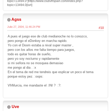
topic=13494.0"]https://www.clubvfrspain.com/index.php?
topic=13494.0[/url]
Agss
Julio 27, 2004, 11:46:24 PM
#10
A pues el juego ese de club medianoche no lo conozco,
pero pongo el eDonkey en marcha rapido.
Yo con el Doom estaba a nival super master ,
pero con los años me falta tiempo para juegos,
todo es quitar horas de sueño,
pero yo soy nocturno y rapidamente
si mi señora no se mosquea demasiao
me pongo al dia . :x
En el tema de red me tendreis que esplicar un poco el tema
porque estoy pez. :oops:
VfrMurcia, me mandaste el .INI ? :?:
Uve