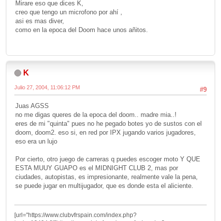
Mirare eso que dices K,
creo que tengo un microfono por ahí ,
asi es mas diver,
como en la epoca del Doom hace unos añitos.
K
Julio 27, 2004, 11:06:12 PM
#9
Juas AGSS
no me digas queres de la epoca del doom.. madre mia..!
eres de mi "quinta" pues no he pegado botes yo de sustos con el
doom, doom2. eso si, en red por IPX jugando varios jugadores,
eso era un lujo
Por cierto, otro juego de carreras q puedes escoger moto Y QUE
ESTA MUUY GUAPO es el MIDNIGHT CLUB 2, mas por
ciudades, autopistas, es impresionante, realmente vale la pena,
se puede jugar en multijugador, que es donde esta el aliciente.
[url="https://www.clubvfrspain.com/index.php?