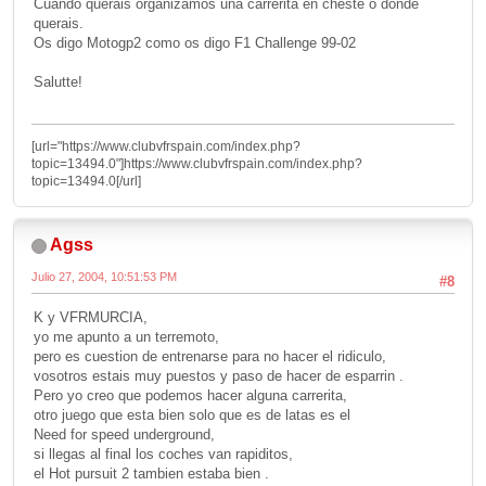
Cuando querais organizamos una carrerita en cheste o donde
querais.
Os digo Motogp2 como os digo F1 Challenge 99-02
Salutte!
[url="https://www.clubvfrspain.com/index.php?
topic=13494.0"]https://www.clubvfrspain.com/index.php?
topic=13494.0[/url]
Agss
Julio 27, 2004, 10:51:53 PM
#8
K y VFRMURCIA,
yo me apunto a un terremoto,
pero es cuestion de entrenarse para no hacer el ridiculo,
vosotros estais muy puestos y paso de hacer de esparrin .
Pero yo creo que podemos hacer alguna carrerita,
otro juego que esta bien solo que es de latas es el
Need for speed underground,
si llegas al final los coches van rapiditos,
el Hot pursuit 2 tambien estaba bien .