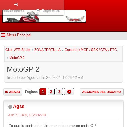
Iniciar sesión
Registrarse
Menú Principal
Club VFR Spain
ZONA TERTULIA
Carreras / MGP / SBK / CEV / ETC
/
/
MotoGP 2
/
MotoGP 2
Iniciado por Agss, Julio 27, 2004, 12:28:12 AM
1
2
3
Páginas
IR ABAJO
ACCIONES DEL USUARIO
Agss
Julio 27, 2004, 12:28:12 AM
Ya que la gente de calle no puede correr en moto GP,