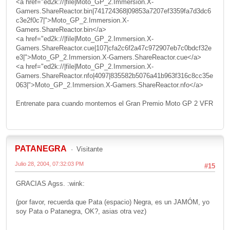
<a href="ed2k://|file|Moto_GP_2.Immersion.X-
Gamers.ShareReactor.bin|741724368|09853a7207ef3359fa7d3dc6
c3e2f0c7|">Moto_GP_2.Immersion.X-
Gamers.ShareReactor.bin</a>
<a href="ed2k://|file|Moto_GP_2.Immersion.X-
Gamers.ShareReactor.cue|107|cfa2c6f2a47c972907eb7c0bdcf32e
e3|">Moto_GP_2.Immersion.X-Gamers.ShareReactor.cue</a>
<a href="ed2k://|file|Moto_GP_2.Immersion.X-
Gamers.ShareReactor.nfo|4097|835582b5076a41b963f316c8cc35e
063|">Moto_GP_2.Immersion.X-Gamers.ShareReactor.nfo</a>
Entrenate para cuando montemos el Gran Premio Moto GP 2 VFR
PATANEGRA
Visitante
Julio 28, 2004, 07:32:03 PM
#15
GRACIAS Agss. :wink:
(por favor, recuerda que Pata (espacio) Negra, es un JAMÓM, yo
soy Pata o Patanegra, OK?, asias otra vez)