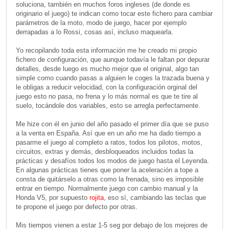
soluciona, también en muchos foros ingleses (de donde es
originario el juego) te indican como tocar este fichero para cambiar
parámetros de la moto, modo de juego, hacer por ejemplo
derrapadas a lo Rossi, cosas así, incluso maquearla.
Yo recopilando toda esta información me he creado mi propio
fichero de configuración, que aunque todavía le faltan por depurar
detalles, desde luego es mucho mejor que el original, algo tan
simple como cuando pasas a alguien le coges la trazada buena y
le obligas a reducir velocidad, con la configuración orginal del
juego esto no pasa, no frena y lo más normal es que te tire al
suelo, tocándole dos variables, esto se arregla perfectamente.
Me hize con él en junio del año pasado el primer día que se puso
a la venta en España. Así que en un año me ha dado tiempo a
pasarme el juego al completo a ratos, todos los pilotos, motos,
circuitos, extras y demás, desbloqueados incluidos todas la
prácticas y desafíos todos los modos de juego hasta el Leyenda.
En algunas prácticas tienes que poner la aceleración a tope a
consta de quitárselo a otras como la frenada, sino es imposible
entrar en tiempo. Normalmente juego con cambio manual y la
Honda V5, por supuesto
rojita
, eso sí, cambiando las teclas que
te propone el juego por defecto por otras.
Mis tiempos vienen a estar 1-5 seg por debajo de los mejores de