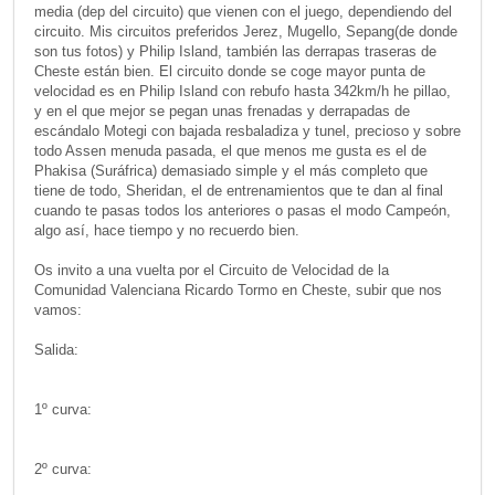
media (dep del circuito) que vienen con el juego, dependiendo del
circuito. Mis circuitos preferidos Jerez, Mugello, Sepang(de donde
son tus fotos) y Philip Island, también las derrapas traseras de
Cheste están bien. El circuito donde se coge mayor punta de
velocidad es en Philip Island con rebufo hasta 342km/h he pillao,
y en el que mejor se pegan unas frenadas y derrapadas de
escándalo Motegi con bajada resbaladiza y tunel, precioso y sobre
todo Assen menuda pasada, el que menos me gusta es el de
Phakisa (Suráfrica) demasiado simple y el más completo que
tiene de todo, Sheridan, el de entrenamientos que te dan al final
cuando te pasas todos los anteriores o pasas el modo Campeón,
algo así, hace tiempo y no recuerdo bien.
Os invito a una vuelta por el Circuito de Velocidad de la
Comunidad Valenciana Ricardo Tormo en Cheste, subir que nos
vamos:
Salida:
1º curva:
2º curva: