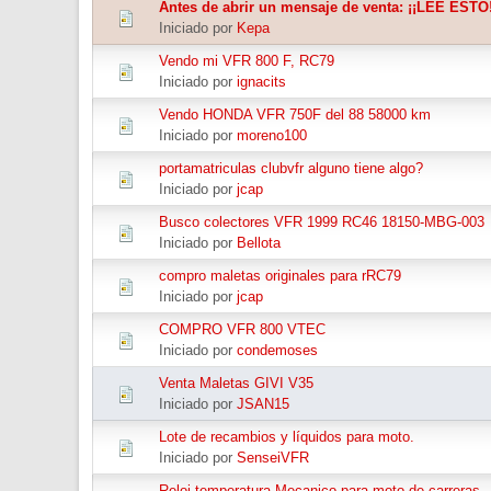
Antes de abrir un mensaje de venta: ¡¡LEE ESTO!
Iniciado por
Kepa
Vendo mi VFR 800 F, RC79
Iniciado por
ignacits
Vendo HONDA VFR 750F del 88 58000 km
Iniciado por
moreno100
portamatriculas clubvfr alguno tiene algo?
Iniciado por
jcap
Busco colectores VFR 1999 RC46 18150-MBG-003
Iniciado por
Bellota
compro maletas originales para rRC79
Iniciado por
jcap
COMPRO VFR 800 VTEC
Iniciado por
condemoses
Venta Maletas GIVI V35
Iniciado por
JSAN15
Lote de recambios y líquidos para moto.
Iniciado por
SenseiVFR
Reloj temperatura Mecanico para moto de carreras