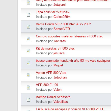
Iniciado por
Jotajorel
Tapa colin vfr750f rc36l
Iniciado por
Carlos929rr
Venta Honda VFR 800 Vtec ABS 2002
Iniciado por
SenseiVFR
Compro soportes maletas laterales vfr800 vtec
Iniciado por
Javi76th
Kit de maletas vfr 800 vtec
Iniciado por
jesuscs
busco carenado honda vfr año 93 me vale cualquier 
Iniciado por
Miguel
Vendo VFR 800 Vtec
Iniciado por
Jrdoohan
VFR 800 FI ´99
Iniciado por
Valen
Bomba Radial Acossato
Iniciado por
Valvulillas
En busca de escapes y opinión VFR 800 VTEC