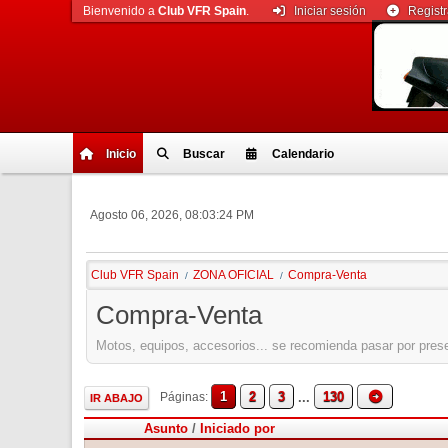
Bienvenido a
Club VFR Spain
.
Iniciar sesión
Regist
Inicio
Buscar
Calendario
Agosto 06, 2026, 08:03:24 PM
Club VFR Spain
ZONA OFICIAL
Compra-Venta
/
/
Compra-Venta
Motos, equipos, accesorios... se recomienda pasar por pres
1
2
3
...
130
Páginas
IR ABAJO
Asunto
/
Iniciado por