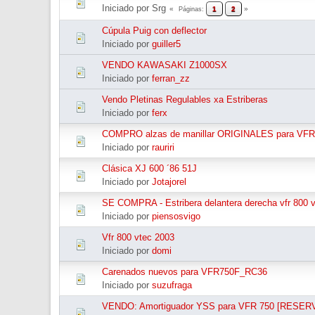
Iniciado por Srg
1
2
Páginas
Cúpula Puig con deflector
Iniciado por
guiller5
VENDO KAWASAKI Z1000SX
Iniciado por
ferran_zz
Vendo Pletinas Regulables xa Estriberas
Iniciado por
ferx
COMPRO alzas de manillar ORIGINALES para VFR 
Iniciado por
rauriri
Clásica XJ 600 ´86 51J
Iniciado por
Jotajorel
SE COMPRA - Estribera delantera derecha vfr 800 
Iniciado por
piensosvigo
Vfr 800 vtec 2003
Iniciado por
domi
Carenados nuevos para VFR750F_RC36
Iniciado por
suzufraga
VENDO: Amortiguador YSS para VFR 750 [RESER