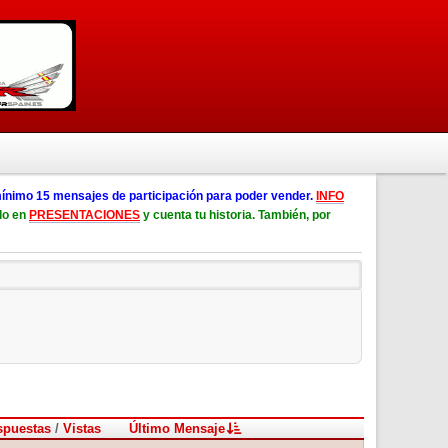
ínimo 15 mensajes de participación para poder vender.
INFO
lo en
PRESENTACIONES
y cuenta tu historia. También, por
spuestas
/
Vistas
Último Mensaje