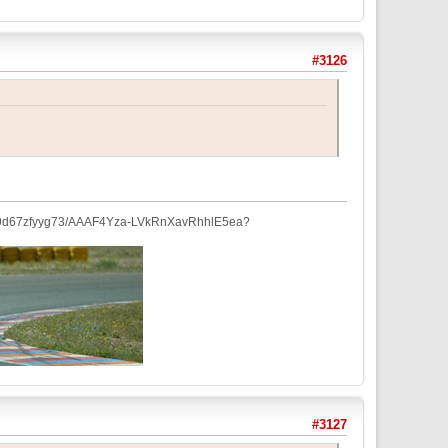
#3126
h/vjla9d67zfyyg73/AAAF4Yza-LVkRnXavRhhlE5ea?
#3127