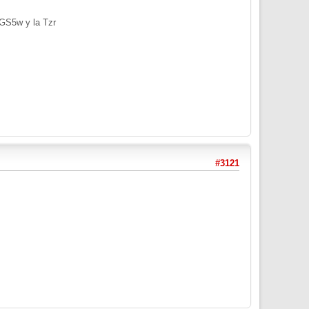
a GS5w y la Tzr
#3121