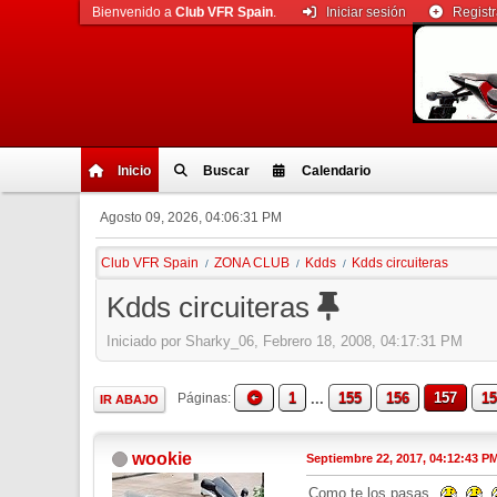
Bienvenido a
Club VFR Spain
.
Iniciar sesión
Regist
Inicio
Buscar
Calendario
Agosto 09, 2026, 04:06:31 PM
Club VFR Spain
ZONA CLUB
Kdds
Kdds circuiteras
/
/
/
Kdds circuiteras
Iniciado por Sharky_06, Febrero 18, 2008, 04:17:31 PM
1
...
155
156
157
15
Páginas
IR ABAJO
wookie
Septiembre 22, 2017, 04:12:43 P
Como te los pasas