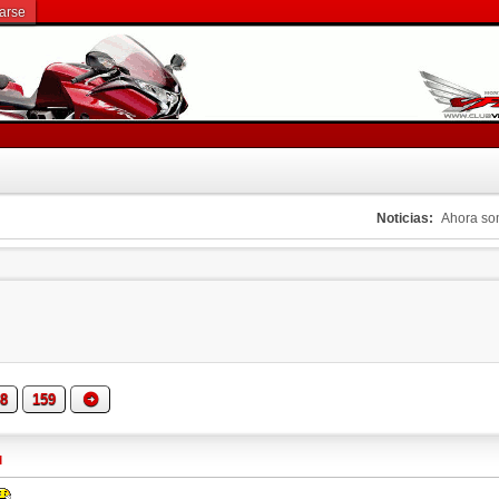
rarse
Noticias:
Ahora s
8
159
M