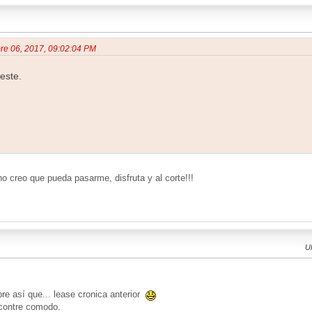
bre 06, 2017, 09:02:04 PM
este.
o creo que pueda pasarme, disfruta y al corte!!!
Ul
e así que... lease cronica anterior
contre comodo.