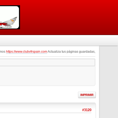
omos
https://www.clubvfrspain.com
Actualiza tus páginas guardadas,
IMPRIMIR
#3120