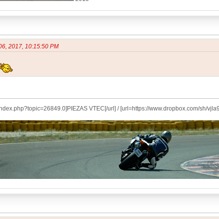
06, 2017, 10:15:50 PM
es/index.php?topic=26849.0]PIEZAS VTEC[/url] / [url=https://www.dropbox.com/s