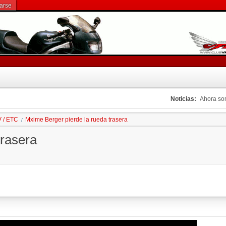
rarse
Noticias:
Ahora s
V / ETC
Mxime Berger pierde la rueda trasera
/
trasera