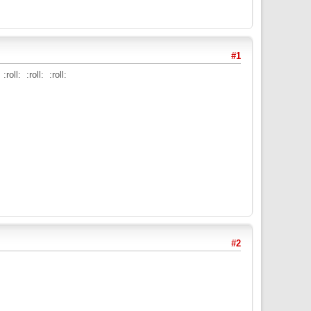
#1
oll: :roll: :roll:
#2