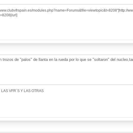
//www.clubvfrspain.es/modules.php?name=Forums&file=viewtopic&t=8208"]http://w
8208[/url]
en trozos de "palos" de llanta en la rueda por lo que se "soltaron" del nucleo,
 LAS VFR´S Y LAS OTRAS