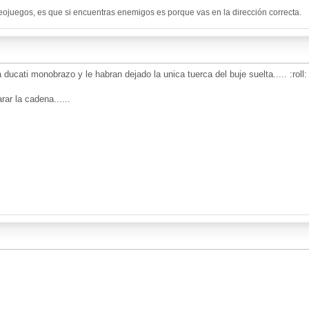
eojuegos, es que si encuentras enemigos es porque vas en la dirección correcta.
ucati monobrazo y le habran dejado la unica tuerca del buje suelta..... :roll: :r
ar la cadena......