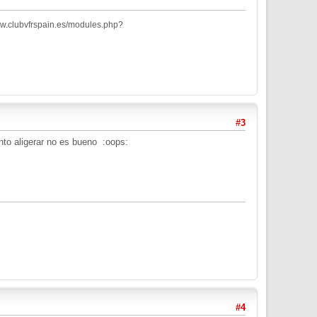
ww.clubvfrspain.es/modules.php?
#3
tanto aligerar no es bueno :oops:
#4