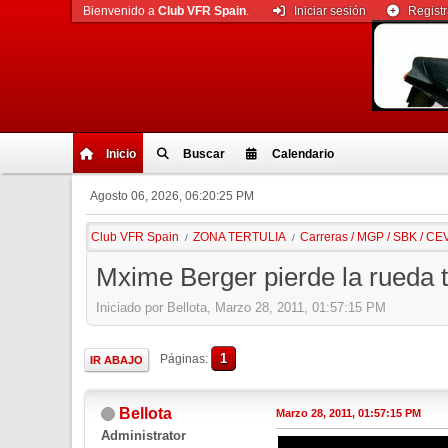
Bienvenido a
Club VFR Spain
.
Iniciar sesión
Regist
Inicio
Buscar
Calendario
Agosto 06, 2026, 06:20:25 PM
Club VFR Spain
ZONA TERTULIA
Carreras / MGP / SBK / CE
/
/
Mxime Berger pierde la rueda 
Iniciado por Bellota, Marzo 28, 2011, 01:57:15 PM
1
Páginas
IR ABAJO
Bellota
Marzo 28, 2011, 01:57:15 PM
Administrator