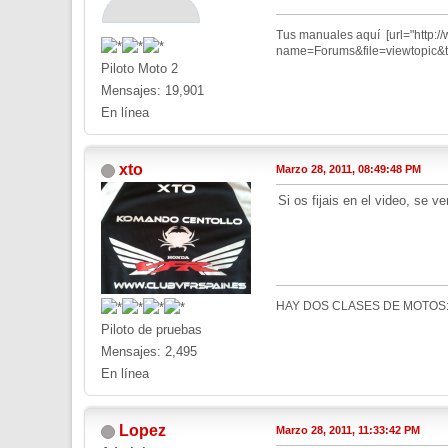
Tus manuales aquí [url="http:
name=Forums&file=viewtopic&t=
Piloto Moto 2
Mensajes: 19,901
En línea
xto
Marzo 28, 2011, 08:49:48 PM
Si os fijais en el video, se v
HAY DOS CLASES DE MOTOS:
Piloto de pruebas
Mensajes: 2,495
En línea
Lopez
Marzo 28, 2011, 11:33:42 PM