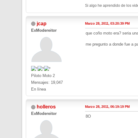
Si algo he aprendido de los vid
jcap
Marzo 28, 2011, 03:20:39 PM
ExModereitor
que coño moto era? seria una d
me pregunto a donde fue a par
Piloto Moto 2
Mensajes: 19,047
En línea
holleros
Marzo 28, 2011, 06:19:19 PM
ExModereitor
8O