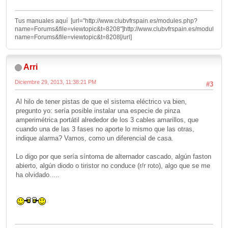
Tus manuales aquí [url="http://www.clubvfrspain.es/modules.php?
name=Forums&file=viewtopic&t=8208"]http://www.clubvfrspain.es/modules.p
name=Forums&file=viewtopic&t=8208[/url]
Arri
Diciembre 29, 2013, 11:38:21 PM
#3
Al hilo de tener pistas de que el sistema eléctrico va bien,
pregunto yo: sería posible instalar una especie de pinza
amperimétrica portátil alrededor de los 3 cables amarillos, que
cuando una de las 3 fases no aporte lo mismo que las otras,
indique alarma? Vamos, como un diferencial de casa.
Lo digo por que sería síntoma de alternador cascado, algún faston
abierto, algún diodo o tiristor no conduce (r/r roto), algo que se me
ha olvidado.....