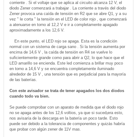
corriente . Si el voltaje que se aplica al circuito alcanza 12 V, el
diodo Zener comenzará a trabajar . La corriente a través del diodo
Zener provoca una caída de tensión en R2 que se abre Q1, y a su
vez " le corta " la tensión en el LED de color rojo , que comenzará
a atenuarse en torno al 12,2 V e ir a completamente apagado
aproximadamente a los 12,6 V.
En este punto, el LED rojo se apaga. Esta es la condición
normal con un sistema de carga sano . Si la tensión aumenta por
encima de 14,6 V , la caída de tensión en R4 se vuelve lo
suficientemente grande como para abrir a Q2, lo que hace que el
LED amarillo se encienda. Este led comienza a brillar muy poco
en torno a 14,6 V y se encuentra completamente iluminado
alrededor de 15 V , una tensión que es perjudicial para la mayoría
de las baterías.
Con este avisador se trata de tener apagados los dos diodos
cuando todo va bien.
Se puede comprobar con un aparato de medida que el diodo rojo
no se apaga antes de los 12,6 voltios, ya que si suced¡era esto,
nos avisaría de la descarga en la batería un poco tarde. Esto
puede ser debido a la tolerancia de componentes y quizás habría
que probar con algún zener de 11V mas.