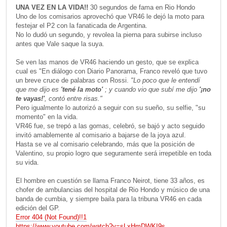
UNA VEZ EN LA VIDA!!
30 segundos de fama en Rio Hondo
Uno de los comisarios aprovechó que VR46 le dejó la moto para
festejar el P2 con la fanaticada de Argentina.
No lo dudó un segundo, y revolea la pierna para subirse incluso
antes que Vale saque la suya.
Se ven las manos de VR46 haciendo un gesto, que se explica
cual es "En diálogo con Diario Panorama, Franco reveló que tuvo
un breve cruce de palabras con Rossi.
"Lo poco que le entendí
que me dijo es
'tené la moto'
; y cuando vio que subí me dijo
'¡no
te vayas!'
, contó entre risas."
Pero igualmente lo autorizó a seguir con su sueño, su selfie, "su
momento" en la vida.
VR46 fue, se trepó a las gomas, celebró, se bajó y acto seguido
invitó amablemente al comisario a bajarse de la joya azul.
Hasta se ve al comisario celebrando, más que la posición de
Valentino, su propio logro que seguramente será irrepetible en toda
su vida.
El hombre en cuestión se llama Franco Neirot, tiene 33 años, es
chofer de ambulancias del hospital de Rio Hondo y músico de una
banda de cumbia, y siempre baila para la tribuna VR46 en cada
edición del GP.
Error 404 (Not Found)!!1
https://www.youtube.com/watch?v=sLxHmDWKI9s