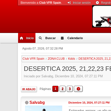
Bienvenido a
Club VFR Spain
.
Iniciar sesión
Regist
Inicio
Buscar
Calendario
Agosto 07, 2026, 07:32:28 PM
Club VFR Spain
ZONA CLUB
Kdds
DESERTICA 2025, 21,
/
/
/
DESERTICA 2025, 21,22,23
Iniciado por Salvabg, Diciembre 10, 2024, 07:27:11 PM
1
2
3
Páginas
IR ABAJO
Salvabg
Diciembre 10, 2024, 07:27:11 PM
Estimados amigos: un año m