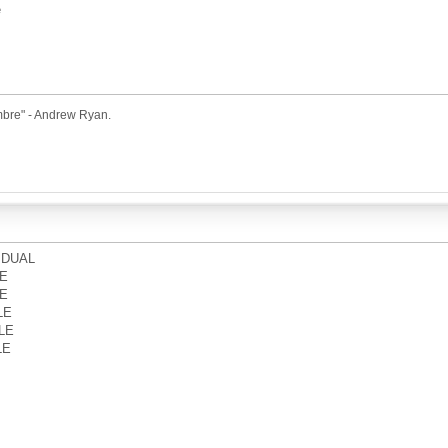
e
ombre" - Andrew Ryan.
DUAL
LE
LE
LE
LE
LE