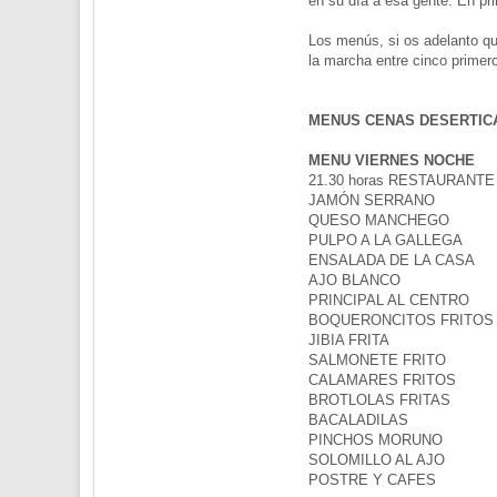
en su día a esa gente. En pri
Los menús, si os adelanto qu
la marcha entre cinco primer
MENUS CENAS DESERTIC
MENU VIERNES NOCHE
21.30 horas RESTAURAN
JAMÓN SERRANO
QUESO MANCHEGO
PULPO A LA GALLEGA
ENSALADA DE LA CASA
AJO BLANCO
PRINCIPAL AL CENTRO
BOQUERONCITOS FRITOS
JIBIA FRITA
SALMONETE FRITO
CALAMARES FRITOS
BROTLOLAS FRITAS
BACALADILAS
PINCHOS MORUNO
SOLOMILLO AL AJO
POSTRE Y CAFES