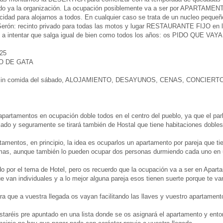
o ya la organización. La ocupación posiblemente va a ser por APARTAMEN
acidad para alojarnos a todos. En cualquier caso se trata de un nucleo pequ
 Serón: recinto privado para todas las motos y lugar RESTAURANTE FIJO en 
os a intentar que salga igual de bien como todos los años: os PIDO QUE 
25
O DE GATA
in comida del sábado, ALOJAMIENTO, DESAYUNOS, CENAS, CONCIERTO
 apartamentos en ocupación doble todos en el centro del pueblo, ya que el pa
ilado y seguramente se tirará también de Hostal que tiene habitaciones dobles
amentos, en principio, la idea es ocuparlos un apartamento por pareja que 
amas, aunque también lo pueden ocupar dos personas durmiendo cada uno en 
 por el tema de Hotel, pero os recuerdo que la ocupación va a ser en Apart
ue van individuales y a lo mejor alguna pareja esos tienen suerte porque te v
ra que a vuestra llegada os vayan facilitando las llaves y vuestro apartamen
staréis pre apuntado en una lista donde se os asignará el apartamento y ento