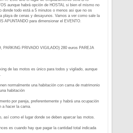
TOS aunque habrá opción de HOSTAL si bien el mismo no
eño donde todo está a 5 minutos o menos asi que no os
la playa de cenas y desayunos. Vamos a ver como sale la
VAYAIS APUNTANDO para dimensionar el EVENTO.
, PARKING PRIVADO VIGILADO) 280 euros PAREJA
rking de las motos es único para todos y vigilado, aunque
.
tienen normalmente una habitación con cama de matrimonio
una habitación
amento por pareja, preferentemente y habrá una ocupación
an a hacer la cama.
to, así como el lugar donde se deben aparcar las motos.
nces es cuando hay que pagar la cantidad total indicada