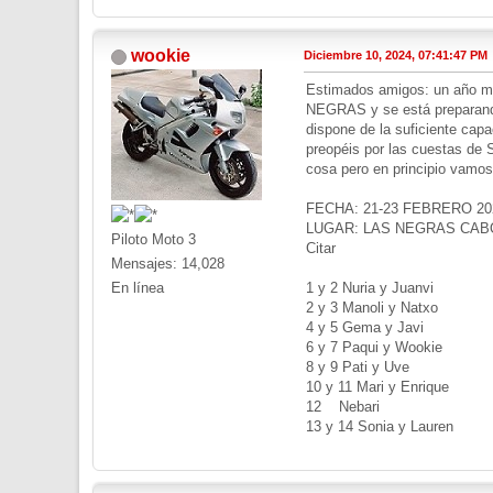
wookie
Diciembre 10, 2024, 07:41:47 PM
Estimados amigos: un año m
NEGRAS y se está preparand
dispone de la suficiente cap
preopéis por las cuestas de
cosa pero en principio vam
FECHA: 21-23 FEBRERO 20
LUGAR: LAS NEGRAS CAB
Piloto Moto 3
Citar
Mensajes: 14,028
En línea
1 y 2 Nuria y Juanvi
2 y 3 Manoli y Natxo
4 y 5 Gema y Javi
6 y 7 Paqui y Wookie
8 y 9 Pati y Uve
10 y 11 Mari y Enrique
12 Nebari
13 y 14 Sonia y Lauren