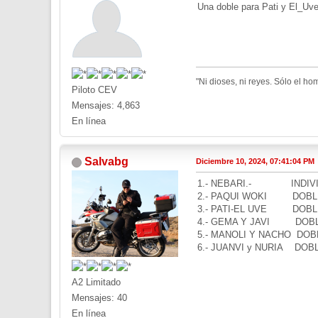
Una doble para Pati y El_Uv
"Ni dioses, ni reyes. Sólo el h
Piloto CEV
Mensajes: 4,863
En línea
Salvabg
Diciembre 10, 2024, 07:41:04 PM
1.- NEBARI.- INDIVI
2.- PAQUI WOKI DOB
3.- PATI-EL UVE DOB
4.- GEMA Y JAVI DOB
5.- MANOLI Y NACHO DOB
6.- JUANVI y NURIA DOB
A2 Limitado
Mensajes: 40
En línea