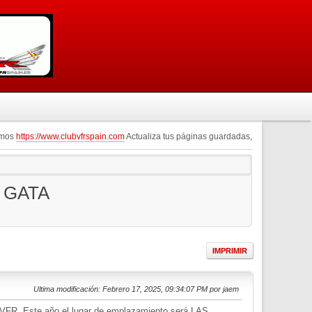
omos
https://www.clubvfrspain.com
Actualiza tus páginas guardadas,
 GATA
IMPRIMIR
Ultima modificación
: Febrero 17, 2025, 09:34:07 PM por jaem
FR. Este año el lugar de emplazamiento será LAS