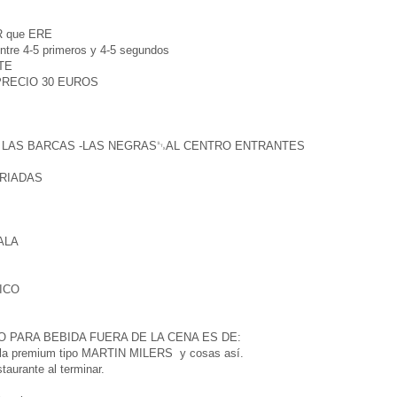
R que ERE
ntre 4-5 primeros y 4-5 segundos
TE
: PRECIO 30 EUROS
TE LAS BARCAS -LAS NEGRAS␂AL CENTRO ENTRANTES
RIADAS
ALA
ICO
 PARA BEBIDA FUERA DE LA CENA ES DE:
 6€ la premium tipo MARTIN MILERS y cosas así.
taurante al terminar.