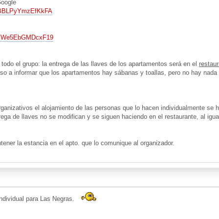
Google
9pBBLPyYmzEfKkFA
i7MVWe5EbGMDcxF19
todo el grupo: la entrega de las llaves de los apartamentos será en el
restau
so a informar que los apartamentos hay sábanas y toallas, pero no hay nad
anizativos el alojamiento de las personas que lo hacen individualmente se ha
ega de llaves no se modifican y se siguen haciendo en el restaurante, al igua
tener la estancia en el apto. que lo comunique al organizador.
individual para Las Negras.