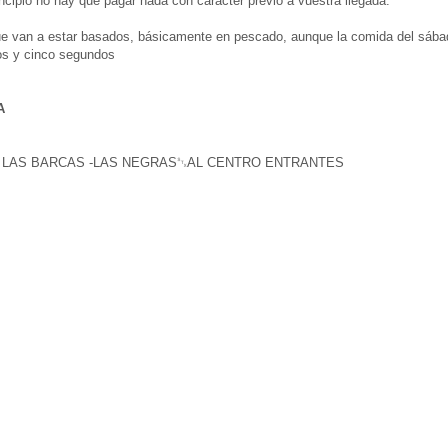
ncipio no hay que pagar nada con carácter previo a vuestra llegada.
e van a estar basados, básicamente en pescado, aunque la comida del sábado
os y cinco segundos
A
TE LAS BARCAS -LAS NEGRAS␂AL CENTRO ENTRANTES