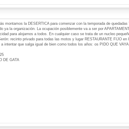
ás montamos la DESERTICA para comenzar con la temporada de quedadas V
o ya la organización. La ocupación posiblemente va a ser por APARTAMEN
acidad para alojarnos a todos. En cualquier caso se trata de un nucleo pequ
 Serón: recinto privado para todas las motos y lugar RESTAURANTE FIJO en 
os a intentar que salga igual de bien como todos los años: os PIDO QUE 
25
O DE GATA