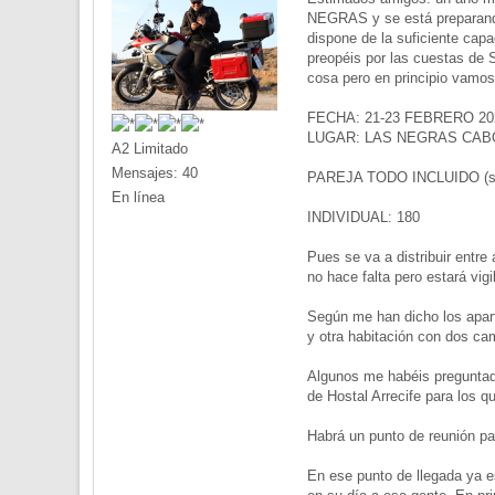
NEGRAS y se está preparand
dispone de la suficiente cap
preopéis por las cuestas de
cosa pero en principio vam
FECHA: 21-23 FEBRERO 20
LUGAR: LAS NEGRAS CAB
A2 Limitado
Mensajes: 40
PAREJA TODO INCLUIDO (s
En línea
INDIVIDUAL: 180
Pues se va a distribuir entre
no hace falta pero estará vig
Según me han dicho los apart
y otra habitación con dos c
Algunos me habéis preguntado
de Hostal Arrecife para los q
Habrá un punto de reunión pa
En ese punto de llegada ya e