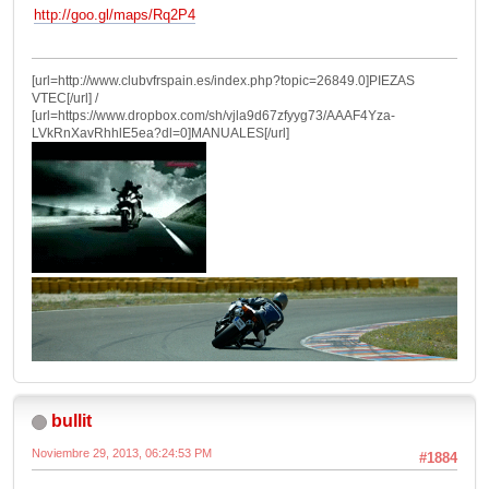
http://goo.gl/maps/Rq2P4
[url=http://www.clubvfrspain.es/index.php?topic=26849.0]PIEZAS
VTEC[/url] /
[url=https://www.dropbox.com/sh/vjla9d67zfyyg73/AAAF4Yza-
LVkRnXavRhhlE5ea?dl=0]MANUALES[/url]
bullit
Noviembre 29, 2013, 06:24:53 PM
#1884