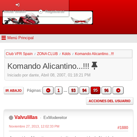
Iniciar sesión
Registrarse
Menú Principal
Club VFR Spain
ZONA CLUB
Kdds
Komando Alicantino...!!!
/
/
/
Komando Alicantino...!!!
Iniciado por dante, Abril 08, 2007, 01:18:21 PM
1
...
93
94
95
96
Páginas
IR ABAJO
ACCIONES DEL USUARIO
Valvulillas
ExModereitor
Noviembre 27, 2013, 12:02:33 PM
#1880