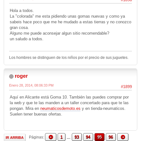
Hola a todos.
La "colorada" me esta pidiendo unas gomas nuevas y como ya
sabeis hace poco que me he mudado a estas tierras y no conozco
gran cosa.
Alguno me puede aconsejar algun sitio recomendable?
un saludo a todos.
Los hombres se distinguen de los niños por el precio de sus juguetes.
roger
Enero 28, 2014, 08:06:33 PM
#1899
Aquí en Alicante está Goma 10. También las puedes comprar por
la web y que te las manden a un taller concertado para que te las
pongan. Mira en
neumaticosdemoto.es
y en tienda-neumaticos.
Suelen tener buenas ofertas.
1
...
93
94
95
96
Páginas
IR ARRIBA