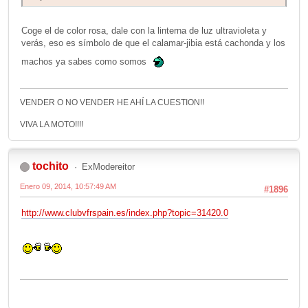
Coge el de color rosa, dale con la linterna de luz ultravioleta y
verás, eso es símbolo de que el calamar-jibia está cachonda y los
machos ya sabes como somos
VENDER O NO VENDER HE AHÍ LA CUESTION!!
VIVA LA MOTO!!!!
tochito
ExModereitor
Enero 09, 2014, 10:57:49 AM
#1896
http://www.clubvfrspain.es/index.php?topic=31420.0