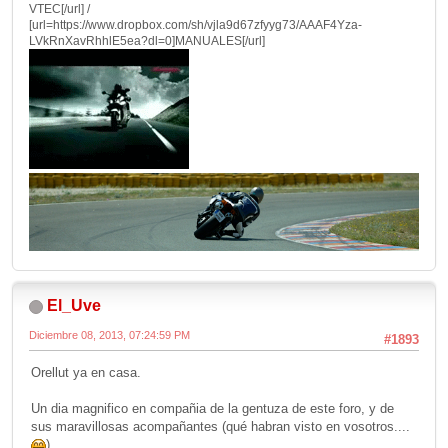
VTEC[/url] /
[url=https://www.dropbox.com/sh/vjla9d67zfyyg73/AAAF4Yza-
LVkRnXavRhhlE5ea?dl=0]MANUALES[/url]
El_Uve
Diciembre 08, 2013, 07:24:59 PM
#1893
Orellut ya en casa.
Un dia magnifico en compañia de la gentuza de este foro, y de
sus maravillosas acompañantes (qué habran visto en vosotros....
).