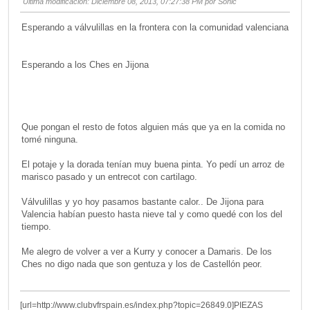
Ultima modificación
: Diciembre 08, 2013, 07:27:38 PM por Sonic
Esperando a válvulillas en la frontera con la comunidad valenciana
Esperando a los Ches en Jijona
Que pongan el resto de fotos alguien más que ya en la comida no
tomé ninguna.
El potaje y la dorada tenían muy buena pinta. Yo pedí un arroz de
marisco pasado y un entrecot con cartilago.
Válvulillas y yo hoy pasamos bastante calor.. De Jijona para
Valencia habían puesto hasta nieve tal y como quedé con los del
tiempo.
Me alegro de volver a ver a Kurry y conocer a Damaris. De los
Ches no digo nada que son gentuza y los de Castellón peor.
[url=http://www.clubvfrspain.es/index.php?topic=26849.0]PIEZAS