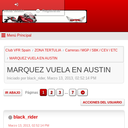
Iniciar sesión
Registrarse
Menú Principal
Club VFR Spain
ZONA TERTULIA
Carreras / MGP / SBK / CEV / ETC
/
/
MARQUEZ VUELA EN AUSTIN
/
MARQUEZ VUELA EN AUSTIN
Iniciado por black_rider, Marzo 13, 2013, 02:52:14 PM
1
2
3
...
7
Páginas
IR ABAJO
ACCIONES DEL USUARIO
black_rider
Marzo 13, 2013, 02:52:14 PM