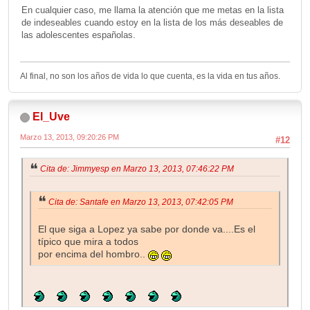
En cualquier caso, me llama la atención que me metas en la lista
de indeseables cuando estoy en la lista de los más deseables de
las adolescentes españolas.
Al final, no son los años de vida lo que cuenta, es la vida en tus años.
El_Uve
Marzo 13, 2013, 09:20:26 PM
#12
Cita de: Jimmyesp en Marzo 13, 2013, 07:46:22 PM
Cita de: Santafe en Marzo 13, 2013, 07:42:05 PM
El que siga a Lopez ya sabe por donde va....Es el
típico que mira a todos
por encima del hombro..