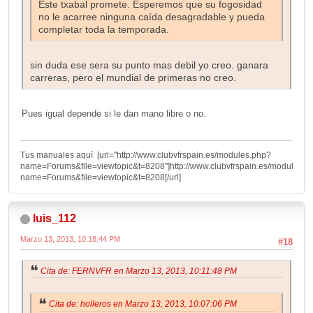
Este txabal promete. Esperemos que su fogosidad
no le acarree ninguna caída desagradable y pueda
completar toda la temporada.
sin duda ese sera su punto mas debil yo creo. ganara
carreras, pero el mundial de primeras no creo.
Pues igual depende si le dan mano libre o no.
Tus manuales aquí [url="http://www.clubvfrspain.es/modules.php?
name=Forums&file=viewtopic&t=8208"]http://www.clubvfrspain.es/modules.p
name=Forums&file=viewtopic&t=8208[/url]
luis_112
Marzo 13, 2013, 10:18:44 PM
#18
Cita de: FERNVFR en Marzo 13, 2013, 10:11:48 PM
Cita de: holleros en Marzo 13, 2013, 10:07:06 PM