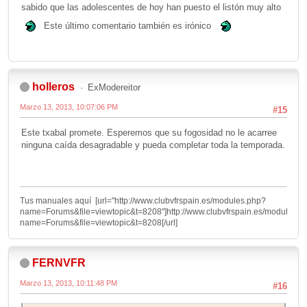
sabido que las adolescentes de hoy han puesto el listón muy alto
Este último comentario también es irónico
holleros
ExModereitor
Marzo 13, 2013, 10:07:06 PM
#15
Este txabal promete. Esperemos que su fogosidad no le acarree
ninguna caída desagradable y pueda completar toda la temporada.
Tus manuales aquí [url="http://www.clubvfrspain.es/modules.php?
name=Forums&file=viewtopic&t=8208"]http://www.clubvfrspain.es/modules.p
name=Forums&file=viewtopic&t=8208[/url]
FERNVFR
Marzo 13, 2013, 10:11:48 PM
#16