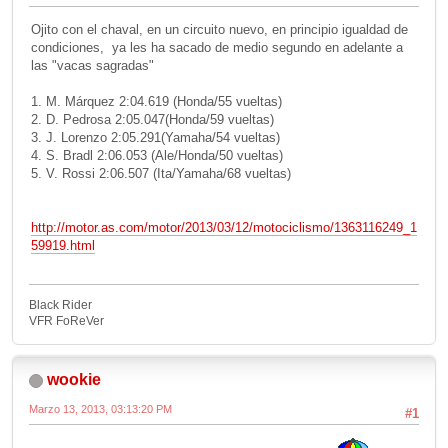
Ojito con el chaval, en un circuito nuevo, en principio igualdad de
condiciones, ya les ha sacado de medio segundo en adelante a
las "vacas sagradas"
1. M. Márquez 2:04.619 (Honda/55 vueltas)
2. D. Pedrosa 2:05.047(Honda/59 vueltas)
3. J. Lorenzo 2:05.291(Yamaha/54 vueltas)
4. S. Bradl 2:06.053 (Ale/Honda/50 vueltas)
5. V. Rossi 2:06.507 (Ita/Yamaha/68 vueltas)
http://motor.as.com/motor/2013/03/12/motociclismo/1363116249_1
59919.html
Black Rider
VFR FoReVer
wookie
Marzo 13, 2013, 03:13:20 PM
#1