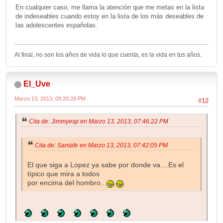
En cualquier caso, me llama la atención que me metas en la lista
de indeseables cuando estoy en la lista de los más deseables de
las adolescentes españolas.
Al final, no son los años de vida lo que cuenta, es la vida en tus años.
El_Uve
Marzo 13, 2013, 09:20:26 PM
#12
Cita de: Jimmyesp en Marzo 13, 2013, 07:46:22 PM
Cita de: Santafe en Marzo 13, 2013, 07:42:05 PM
El que siga a Lopez ya sabe por donde va....Es el
típico que mira a todos
por encima del hombro..