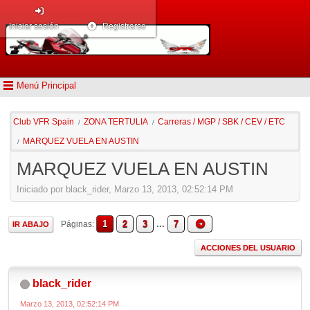
Iniciar sesión
Registrarse
Menú Principal
Club VFR Spain
ZONA TERTULIA
Carreras / MGP / SBK / CEV / ETC
/
/
MARQUEZ VUELA EN AUSTIN
/
MARQUEZ VUELA EN AUSTIN
Iniciado por black_rider, Marzo 13, 2013, 02:52:14 PM
1
2
3
...
7
Páginas
IR ABAJO
ACCIONES DEL USUARIO
black_rider
Marzo 13, 2013, 02:52:14 PM