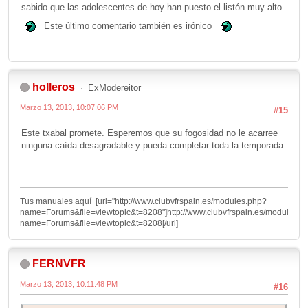
sabido que las adolescentes de hoy han puesto el listón muy alto
Este último comentario también es irónico
holleros
ExModereitor
Marzo 13, 2013, 10:07:06 PM
#15
Este txabal promete. Esperemos que su fogosidad no le acarree
ninguna caída desagradable y pueda completar toda la temporada.
Tus manuales aquí [url="http://www.clubvfrspain.es/modules.php?
name=Forums&file=viewtopic&t=8208"]http://www.clubvfrspain.es/modules.p
name=Forums&file=viewtopic&t=8208[/url]
FERNVFR
Marzo 13, 2013, 10:11:48 PM
#16