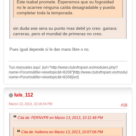
Este txabal promete. Esperemos que su fogosidad
no le acarree ninguna caída desagradable y pueda
completar toda la temporada.
sin duda ese sera su punto mas debil yo creo. ganara
carreras, pero el mundial de primeras no creo.
Pues igual depende si le dan mano libre o no.
Tus manuales aquí [url="http://www.clubvfrspain.es/modules.php?
name=Forums&file=viewtopic&t=8208"]http://www.clubvfrspain.es/modules.p
name=Forums&file=viewtopic&t=8208[/url]
luis_112
Marzo 13, 2013, 10:18:44 PM
#18
Cita de: FERNVFR en Marzo 13, 2013, 10:11:48 PM
Cita de: holleros en Marzo 13, 2013, 10:07:06 PM