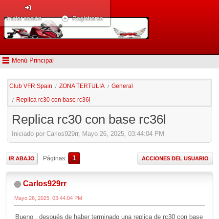
Iniciar sesión
Registrarse
Menú Principal
Club VFR Spain
ZONA TERTULIA
General
/
/
Replica rc30 con base rc36l
/
Replica rc30 con base rc36l
Iniciado por Carlos929rr, Mayo 26, 2025, 03:44:04 PM
1
Páginas
IR ABAJO
ACCIONES DEL USUARIO
Carlos929rr
Mayo 26, 2025, 03:44:04 PM
Bueno , después de haber terminado una replica de rc30 con base