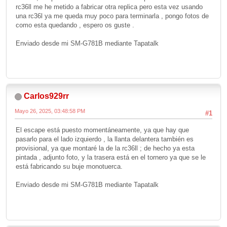
rc36ll me he metido a fabricar otra replica pero esta vez usando
una rc36l ya me queda muy poco para terminarla , pongo fotos de
como esta quedando , espero os guste .
Enviado desde mi SM-G781B mediante Tapatalk
Carlos929rr
Mayo 26, 2025, 03:48:58 PM
#1
El escape está puesto momentáneamente, ya que hay que
pasarlo para el lado izquierdo , la llanta delantera también es
provisional, ya que montaré la de la rc36ll ; de hecho ya esta
pintada , adjunto foto, y la trasera está en el tornero ya que se le
está fabricando su buje monotuerca.
Enviado desde mi SM-G781B mediante Tapatalk