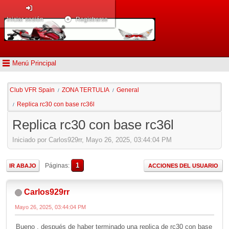
Iniciar sesión
Registrarse
Menú Principal
Club VFR Spain
ZONA TERTULIA
General
/
/
Replica rc30 con base rc36l
/
Replica rc30 con base rc36l
Iniciado por Carlos929rr, Mayo 26, 2025, 03:44:04 PM
1
Páginas
IR ABAJO
ACCIONES DEL USUARIO
Carlos929rr
Mayo 26, 2025, 03:44:04 PM
Bueno , después de haber terminado una replica de rc30 con base