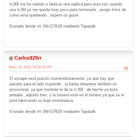
rc36ll me he metido a fabricar otra replica pero esta vez usando
una rc36l ya me queda muy poco para terminarla , pongo fotos de
como esta quedando , espero os guste .
Enviado desde mi SM-G781B mediante Tapatalk
Carlos929rr
Mayo 26, 2025, 03:48:58 PM
#1
El escape está puesto momentáneamente, ya que hay que
pasarlo para el lado izquierdo , la llanta delantera también es
provisional, ya que montaré la de la rc36ll ; de hecho ya esta
pintada , adjunto foto, y la trasera está en el tornero ya que se le
está fabricando su buje monotuerca.
Enviado desde mi SM-G781B mediante Tapatalk