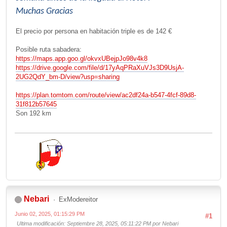
Muchas Gracias
El precio por persona en habitación triple es de 142 €
Posible ruta sabadera:
https://maps.app.goo.gl/okvxUBejpJo98v4k8
https://drive.google.com/file/d/17yAqPRaXuVJs3D9UsjA-
2UG2QdY_bm-D/view?usp=sharing
https://plan.tomtom.com/route/view/ac2df24a-b547-4fcf-89d8-
31f812b57645
Son 192 km
Nebari
ExModereitor
Junio 02, 2025, 01:15:29 PM
#1
Ultima modificación
: Septiembre 28, 2025, 05:11:22 PM por Nebari