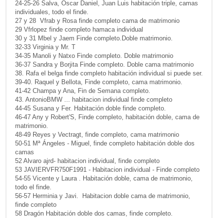
24-25-26 Salva, Oscar Daniel, Juan Luis habitación triple, camas
individuales, todo el finde.
27 y 28 Vfrab y Rosa finde completo cama de matrimonio
29 Vfrlopez finde completo hamaca individual
30 y 31 Mbel y Jaem Finde completo.Doble matrimonio.
32-33 Virginia y Mr. T
34-35 Manoli y Natxo Finde completo. Doble matrimonio
36-37 Sandra y Borjita Finde completo. Doble cama matrimonio
38. Rafa el belga finde completo habitación individual si puede ser.
39-40. Raquel y Bellota, Finde completo, cama matrimonio.
41-42 Champa y Ana, Fin de Semana completo.
43. AntonioBMW ... habitacion individual finde completo
44-45 Susana y Fer. Habitación doble finde completo.
46-47 Any y Robert'S, Finde completo, habitación doble, cama de
matrimonio.
48-49 Reyes y Vectragt, finde completo, cama matrimonio
50-51 Mª Ángeles - Miguel, finde completo habitación doble dos
camas
52 Alvaro ajrd- habitacion individual, finde completo
53 JAVIERVFR750F1991 - Habitacion individual - Finde completo
54-55 Vicente y Laura . Habitación doble, cama de matrimonio,
todo el finde.
56-57 Herminia y Javi. Habitacion doble cama de matrimonio,
finde completo
58 Dragón Habitación doble dos camas, finde completo.