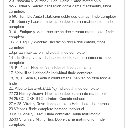
2-3.-Natasha y Murdock. Hab. Doble. Cama matrimonio.
4-5.-Esther y Sergio: habitación doble cama matrimonio, finde
completo.
6-59.- Temible-Anita habitación doble dos camas, finde completo
7-8.- Sonia y Lauren: habitacion doble cama matrimonio, finde
completo.
9-10.- Enrique y Mari: habitacion doble cama matrimonio, finde
completo.
11-12. Paqui y Wookie: Habitacion doble dos camas, finde
completo
13.juliaan habitacion individual finde completo
14 - 15 Gema y Javi: Habitacion doble cama matrimonio, finde
completo
16. El_Jau... Habitación individual finde completo
17. Valvulillas Habitación individual finde completo
18,19,20 Sabela, Leyla y osantamaria, habitación tripe todo el
finde
21. Alberto Lusarreta(ALB46) individual finde completo
22-23 Nuria y Juanvi. Habitacion doble cama de matrimonio
24-25 CGLOBERITO e Iratxe. Comida sábado
27 y 28 Vfrab y Rosa finde completo Hab. doble dos camas.
29 Vfrlopez finde completo hamaca individual
30 y 31 Mbel y Jaem Finde completo.Doble matrimonio.
32-33 Virginia y Mr. T. Hab. Doble cama matrimonio finde
completo.