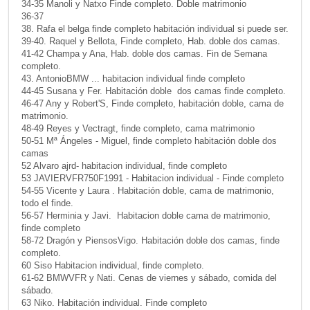
34-35 Manoli y Natxo Finde completo. Doble matrimonio
36-37
38. Rafa el belga finde completo habitación individual si puede ser.
39-40. Raquel y Bellota, Finde completo, Hab. doble dos camas.
41-42 Champa y Ana, Hab. doble dos camas. Fin de Semana
completo.
43. AntonioBMW ... habitacion individual finde completo
44-45 Susana y Fer. Habitación doble dos camas finde completo.
46-47 Any y Robert'S, Finde completo, habitación doble, cama de
matrimonio.
48-49 Reyes y Vectragt, finde completo, cama matrimonio
50-51 Mª Ángeles - Miguel, finde completo habitación doble dos
camas
52 Alvaro ajrd- habitacion individual, finde completo
53 JAVIERVFR750F1991 - Habitacion individual - Finde completo
54-55 Vicente y Laura . Habitación doble, cama de matrimonio,
todo el finde.
56-57 Herminia y Javi. Habitacion doble cama de matrimonio,
finde completo
58-72 Dragón y PiensosVigo. Habitación doble dos camas, finde
completo.
60 Siso Habitacion individual, finde completo.
61-62 BMWVFR y Nati. Cenas de viernes y sábado, comida del
sábado.
63 Niko. Habitación individual. Finde completo