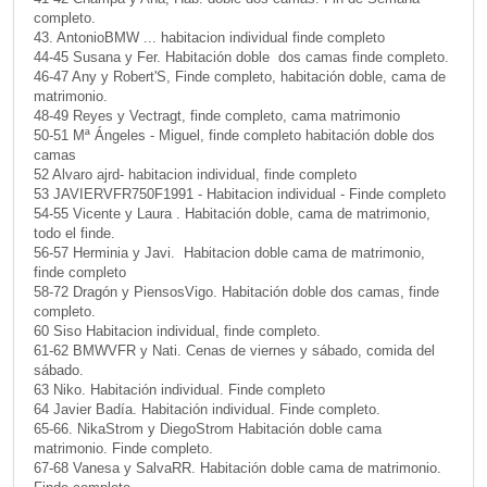
completo.
43. AntonioBMW ... habitacion individual finde completo
44-45 Susana y Fer. Habitación doble dos camas finde completo.
46-47 Any y Robert'S, Finde completo, habitación doble, cama de
matrimonio.
48-49 Reyes y Vectragt, finde completo, cama matrimonio
50-51 Mª Ángeles - Miguel, finde completo habitación doble dos
camas
52 Alvaro ajrd- habitacion individual, finde completo
53 JAVIERVFR750F1991 - Habitacion individual - Finde completo
54-55 Vicente y Laura . Habitación doble, cama de matrimonio,
todo el finde.
56-57 Herminia y Javi. Habitacion doble cama de matrimonio,
finde completo
58-72 Dragón y PiensosVigo. Habitación doble dos camas, finde
completo.
60 Siso Habitacion individual, finde completo.
61-62 BMWVFR y Nati. Cenas de viernes y sábado, comida del
sábado.
63 Niko. Habitación individual. Finde completo
64 Javier Badía. Habitación individual. Finde completo.
65-66. NikaStrom y DiegoStrom Habitación doble cama
matrimonio. Finde completo.
67-68 Vanesa y SalvaRR. Habitación doble cama de matrimonio.