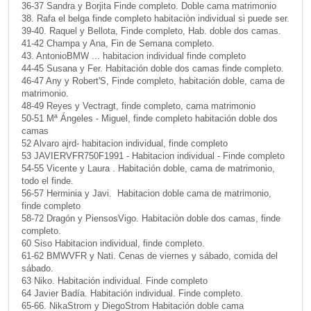
36-37 Sandra y Borjita Finde completo. Doble cama matrimonio
38. Rafa el belga finde completo habitación individual si puede ser.
39-40. Raquel y Bellota, Finde completo, Hab. doble dos camas.
41-42 Champa y Ana, Fin de Semana completo.
43. AntonioBMW ... habitacion individual finde completo
44-45 Susana y Fer. Habitación doble dos camas finde completo.
46-47 Any y Robert'S, Finde completo, habitación doble, cama de
matrimonio.
48-49 Reyes y Vectragt, finde completo, cama matrimonio
50-51 Mª Ángeles - Miguel, finde completo habitación doble dos
camas
52 Alvaro ajrd- habitacion individual, finde completo
53 JAVIERVFR750F1991 - Habitacion individual - Finde completo
54-55 Vicente y Laura . Habitación doble, cama de matrimonio,
todo el finde.
56-57 Herminia y Javi. Habitacion doble cama de matrimonio,
finde completo
58-72 Dragón y PiensosVigo. Habitación doble dos camas, finde
completo.
60 Siso Habitacion individual, finde completo.
61-62 BMWVFR y Nati. Cenas de viernes y sábado, comida del
sábado.
63 Niko. Habitación individual. Finde completo
64 Javier Badía. Habitación individual. Finde completo.
65-66. NikaStrom y DiegoStrom Habitación doble cama