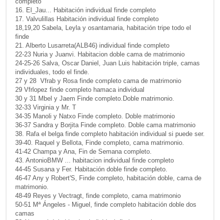
completo
16. El_Jau... Habitación individual finde completo
17. Valvulillas Habitación individual finde completo
18,19,20 Sabela, Leyla y osantamaria, habitación tripe todo el
finde
21. Alberto Lusarreta(ALB46) individual finde completo
22-23 Nuria y Juanvi. Habitacion doble cama de matrimonio
24-25-26 Salva, Oscar Daniel, Juan Luis habitación triple, camas
individuales, todo el finde.
27 y 28 Vfrab y Rosa finde completo cama de matrimonio
29 Vfrlopez finde completo hamaca individual
30 y 31 Mbel y Jaem Finde completo.Doble matrimonio.
32-33 Virginia y Mr. T
34-35 Manoli y Natxo Finde completo. Doble matrimonio
36-37 Sandra y Borjita Finde completo. Doble cama matrimonio
38. Rafa el belga finde completo habitación individual si puede ser.
39-40. Raquel y Bellota, Finde completo, cama matrimonio.
41-42 Champa y Ana, Fin de Semana completo.
43. AntonioBMW ... habitacion individual finde completo
44-45 Susana y Fer. Habitación doble finde completo.
46-47 Any y Robert'S, Finde completo, habitación doble, cama de
matrimonio.
48-49 Reyes y Vectragt, finde completo, cama matrimonio
50-51 Mª Ángeles - Miguel, finde completo habitación doble dos
camas