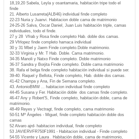
18,19,20 Sabela, Leyla y osantamaria, habitación tripe todo el
finde
21. Alberto Lusarreta(ALB46) individual finde completo
22-23 Nuria y Juanvi. Habitacion doble cama de matrimonio
24-25-26 Salva, Oscar Daniel, Juan Luis habitación triple, camas
individuales, todo el finde.
27 y 28 Vfrab y Rosa finde completo Hab. doble dos camas.
29 Vfrlopez finde completo hamaca individual
30 y 31 Mbel y Jaem Finde completo.Doble matrimonio.
32-33 Virginia y Mr. T Hab. Doble. Cama matrimonio.
34-35 Manoli y Natxo Finde completo. Doble matrimonio
36-37 Sandra y Borjita Finde completo. Doble cama matrimonio
38. Rafa el belga finde completo habitación individual si puede ser.
39-40. Raquel y Bellota, Finde completo, Hab. doble dos camas.
41-42 Champa y Ana, Fin de Semana completo.
43. AntonioBMW ... habitacion individual finde completo
44-45 Susana y Fer. Habitación doble dos camas finde completo.
46-47 Any y Robert'S, Finde completo, habitación doble, cama de
matrimonio.
48-49 Reyes y Vectragt, finde completo, cama matrimonio
50-51 Mª Ángeles - Miguel, finde completo habitación doble dos
camas
52 Alvaro ajrd- habitacion individual, finde completo
53 JAVIERVFR750F1991 - Habitacion individual - Finde completo
54-55 Vicente y Laura . Habitación doble, cama de matrimonio,