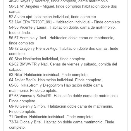
48-49 Reyes y Vectragt, finde completo, cama matrimonio
50-51 Mª Ángeles - Miguel, finde completo habitación doble dos
camas
52 Alvaro ajrd- habitacion individual, finde completo
53 JAVIERVFR750F1991 - Habitacion individual - Finde completo
54-55 Vicente y Laura . Habitación doble, cama de matrimonio,
todo el finde.
56-57 Herminia y Javi. Habitacion doble cama de matrimonio,
finde completo
58-72 Dragón y PiensosVigo. Habitación doble dos camas, finde
completo.
60 Siso Habitacion individual, finde completo.
61-62 BMWVFR y Nati. Cenas de viernes y sábado, comida del
sábado.
63 Niko. Habitación individual. Finde completo
64 Javier Badía. Habitación individual. Finde completo.
65-66. NikaStrom y DiegoStrom Habitación doble cama
matrimonio. Finde completo.
67-68 Vanesa y SalvaRR. Habitación doble cama de matrimonio.
Finde completo.
69-70 Gelen y Simón. Habitación doble cama de matrimonio.
Finde completo.
71 Davilon. Habitación individual. Finde completo.
73-74 Gloria y Bitel. Habitación doble cama matrimonio. Finde
completo.