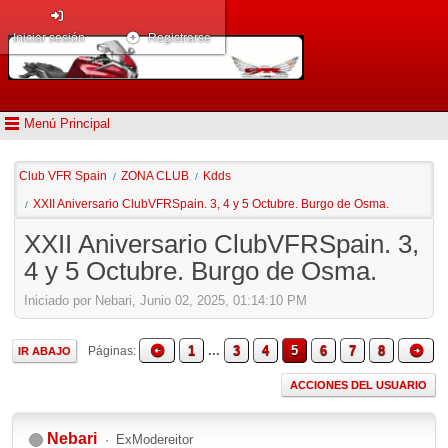
Iniciar sesión
Registrarse
Menú Principal
Club VFR Spain
ZONA CLUB
Kdds
/
/
XXII Aniversario ClubVFRSpain. 3, 4 y 5 Octubre. Burgo de Osma.
/
XXII Aniversario ClubVFRSpain. 3,
4 y 5 Octubre. Burgo de Osma.
Iniciado por Nebari, Junio 02, 2025, 01:14:10 PM
1
...
3
4
5
6
7
8
Páginas
IR ABAJO
ACCIONES DEL USUARIO
Nebari
ExModereitor