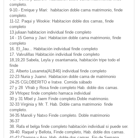
completo.
9-10.- Enrique y Mari: habitacion doble cama matrimonio, finde
completo.
11-12. Paqui y Wookie: Habitacion doble dos camas, finde
completo
13.juliaan habitacion individual finde completo
14 - 15 Gema y Javi: Habitacion doble cama matrimonio, finde
completo
16. El_Jau... Habitación individual finde completo
17. Valvulillas Habitación individual finde completo
18,19,20 Sabela, Leyla y osantamaria, habitación tripe todo el
finde
21. Alberto Lusarreta(ALB46) individual finde completo
22-23 Nuria y Juanvi. Habitacion doble cama de matrimonio
24-25 CGLOBERITO e Iratxe. Comida sábado
27 y 28 Vfrab y Rosa finde completo Hab. doble dos camas.
29 Vfrlopez finde completo hamaca individual
30 y 31 Mbel y Jaem Finde completo.Doble matrimonio.
32-33 Virginia y Mr. T. Hab. Doble cama matrimonio finde
completo.
34-35 Manoli y Natxo Finde completo. Doble matrimonio
36-37
38. Rafa el belga finde completo habitación individual si puede ser.
39-40. Raquel y Bellota, Finde completo, Hab. doble dos camas.
41-42 Champa y Ana, Hab. doble dos camas. Fin de Semana