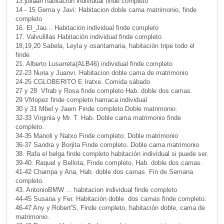
13.juliaan habitacion individual finde completo
14 - 15 Gema y Javi: Habitacion doble cama matrimonio, finde
completo
16. El_Jau... Habitación individual finde completo
17. Valvulillas Habitación individual finde completo
18,19,20 Sabela, Leyla y osantamaria, habitación tripe todo el
finde
21. Alberto Lusarreta(ALB46) individual finde completo
22-23 Nuria y Juanvi. Habitacion doble cama de matrimonio
24-25 CGLOBERITO E Iratxe. Comida sábado
27 y 28 Vfrab y Rosa finde completo Hab. doble dos camas.
29 Vfrlopez finde completo hamaca individual
30 y 31 Mbel y Jaem Finde completo.Doble matrimonio.
32-33 Virginia y Mr. T. Hab. Doble cama matrimonio finde
completo.
34-35 Manoli y Natxo Finde completo. Doble matrimonio
36-37 Sandra y Borjita Finde completo. Doble cama matrimonio
38. Rafa el belga finde completo habitación individual si puede ser.
39-40. Raquel y Bellota, Finde completo, Hab. doble dos camas.
41-42 Champa y Ana, Hab. doble dos camas. Fin de Semana
completo.
43. AntonioBMW ... habitacion individual finde completo
44-45 Susana y Fer. Habitación doble dos camas finde completo.
46-47 Any y Robert'S, Finde completo, habitación doble, cama de
matrimonio.