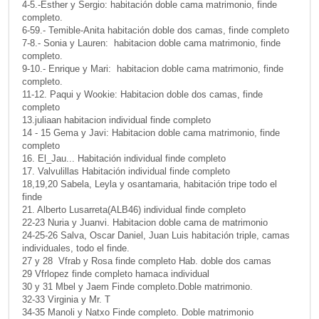
4-5.-Esther y Sergio: habitación doble cama matrimonio, finde
completo.
6-59.- Temible-Anita habitación doble dos camas, finde completo
7-8.- Sonia y Lauren: habitacion doble cama matrimonio, finde
completo.
9-10.- Enrique y Mari: habitacion doble cama matrimonio, finde
completo.
11-12. Paqui y Wookie: Habitacion doble dos camas, finde
completo
13.juliaan habitacion individual finde completo
14 - 15 Gema y Javi: Habitacion doble cama matrimonio, finde
completo
16. El_Jau... Habitación individual finde completo
17. Valvulillas Habitación individual finde completo
18,19,20 Sabela, Leyla y osantamaria, habitación tripe todo el
finde
21. Alberto Lusarreta(ALB46) individual finde completo
22-23 Nuria y Juanvi. Habitacion doble cama de matrimonio
24-25-26 Salva, Oscar Daniel, Juan Luis habitación triple, camas
individuales, todo el finde.
27 y 28 Vfrab y Rosa finde completo Hab. doble dos camas
29 Vfrlopez finde completo hamaca individual
30 y 31 Mbel y Jaem Finde completo.Doble matrimonio.
32-33 Virginia y Mr. T
34-35 Manoli y Natxo Finde completo. Doble matrimonio