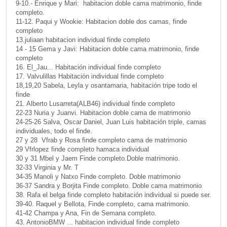
9-10.- Enrique y Mari: habitacion doble cama matrimonio, finde
completo.
11-12. Paqui y Wookie: Habitacion doble dos camas, finde
completo
13.juliaan habitacion individual finde completo
14 - 15 Gema y Javi: Habitacion doble cama matrimonio, finde
completo
16. El_Jau... Habitación individual finde completo
17. Valvulillas Habitación individual finde completo
18,19,20 Sabela, Leyla y osantamaria, habitación tripe todo el
finde
21. Alberto Lusarreta(ALB46) individual finde completo
22-23 Nuria y Juanvi. Habitacion doble cama de matrimonio
24-25-26 Salva, Oscar Daniel, Juan Luis habitación triple, camas
individuales, todo el finde.
27 y 28 Vfrab y Rosa finde completo cama de matrimonio
29 Vfrlopez finde completo hamaca individual
30 y 31 Mbel y Jaem Finde completo.Doble matrimonio.
32-33 Virginia y Mr. T
34-35 Manoli y Natxo Finde completo. Doble matrimonio
36-37 Sandra y Borjita Finde completo. Doble cama matrimonio
38. Rafa el belga finde completo habitación individual si puede ser.
39-40. Raquel y Bellota, Finde completo, cama matrimonio.
41-42 Champa y Ana, Fin de Semana completo.
43. AntonioBMW ... habitacion individual finde completo